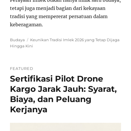
tetapi juga menjadi bagian dari kekayaan
tradisi yang mempererat persatuan dalam
keberagaman.
Categories
Tags
Budaya
Keunikan Tradisi Imlek 2026 yang Tetap Dijaga
Hingga Kini
FEATURED
Sertifikasi Pilot Drone
Kargo Jarak Jauh: Syarat,
Biaya, dan Peluang
Kerjanya