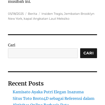
musibah ini.
Posted
Categories
Tags
05/18/2025
Berita
Insiden Tragis
,
Jembatan Brooklyn
on
New York
,
kapal Angkatan Laut Meksiko
Cari
CARI
Recent Posts
Kamisato Ayaka Putri Elegan Inazuma
Situs Toto Broto4D sebagai Referensi dalam
Aktivitas Online Berbasis Data