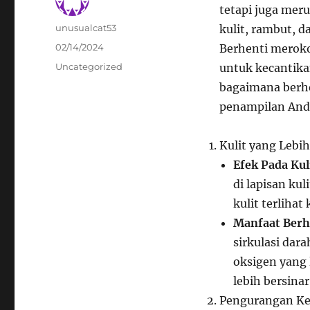
tetapi juga mer
Author
unusualcat53
kulit, rambut, 
Posted
02/14/2024
Berhenti meroko
on
Categories
Uncategorized
untuk kecantikan
bagaimana berh
penampilan Anda
Kulit yang Lebih
Efek Pada Kul
di lapisan ku
kulit terlihat
Manfaat Berh
sirkulasi dar
oksigen yang 
lebih bersinar
Pengurangan Ke