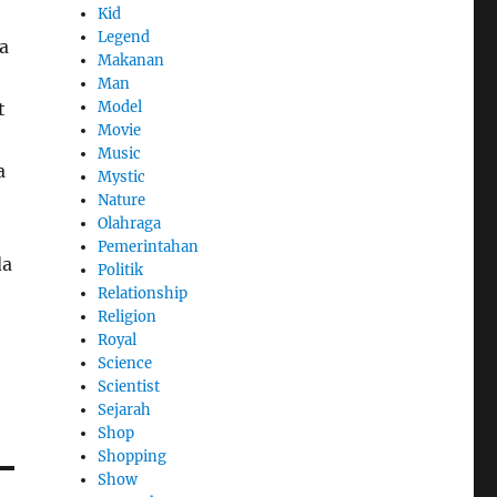
Kid
Legend
a
Makanan
Man
Model
t
Movie
Music
a
Mystic
Nature
Olahraga
Pemerintahan
da
Politik
Relationship
Religion
Royal
Science
Scientist
Sejarah
Shop
Shopping
Show