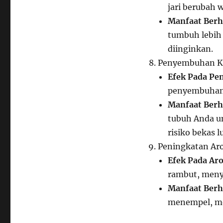
jari berubah 
Manfaat Berh
tumbuh lebih
diinginkan.
Penyembuhan Ku
Efek Pada P
penyembuhan l
Manfaat Berh
tubuh Anda u
risiko bekas 
Peningkatan Ar
Efek Pada Ar
rambut, meny
Manfaat Berh
menempel, me