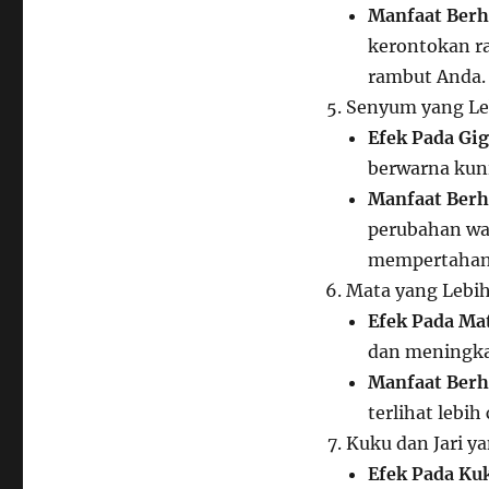
Manfaat Berh
kerontokan r
rambut Anda.
Senyum yang Le
Efek Pada Gig
berwarna kuni
Manfaat Berh
perubahan wa
mempertahank
Mata yang Lebi
Efek Pada Ma
dan meningka
Manfaat Berh
terlihat lebi
Kuku dan Jari y
Efek Pada Ku