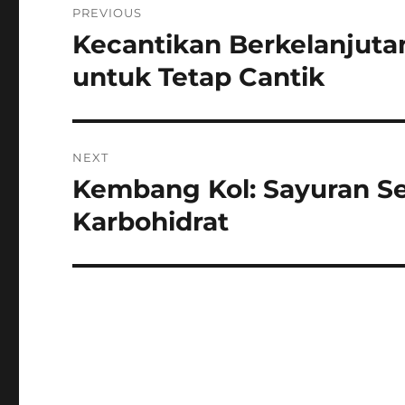
PREVIOUS
pos
Kecantikan Berkelanjut
Previous
post:
untuk Tetap Cantik
NEXT
Kembang Kol: Sayuran S
Next
post:
Karbohidrat