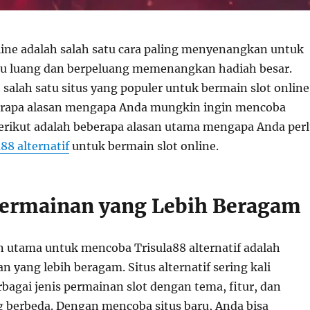
line adalah salah satu cara paling menyenangkan untuk
u luang dan berpeluang memenangkan hadiah besar.
 salah satu situs yang populer untuk bermain slot online
rapa alasan mengapa Anda mungkin ingin mencoba
 Berikut adalah beberapa alasan utama mengapa Anda per
88 alternatif
untuk bermain slot online.
Permainan yang Lebih Beragam
an utama untuk mencoba Trisula88 alternatif adalah
n yang lebih beragam. Situs alternatif sering kali
agai jenis permainan slot dengan tema, fitur, dan
berbeda. Dengan mencoba situs baru, Anda bisa