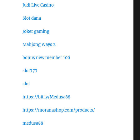
Judi Live Casino
Slot dana
Joker gaming
Mahjong Ways 2
bonus new member 100
slot777
slot
https://bit.ly/Medusa88
https://moranashop.com/products/
medusa88