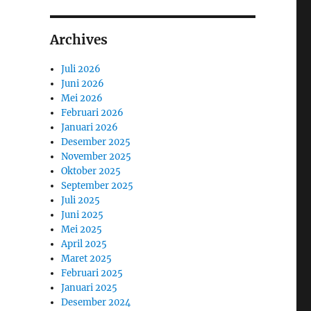
Archives
Juli 2026
Juni 2026
Mei 2026
Februari 2026
Januari 2026
Desember 2025
November 2025
Oktober 2025
September 2025
Juli 2025
Juni 2025
Mei 2025
April 2025
Maret 2025
Februari 2025
Januari 2025
Desember 2024