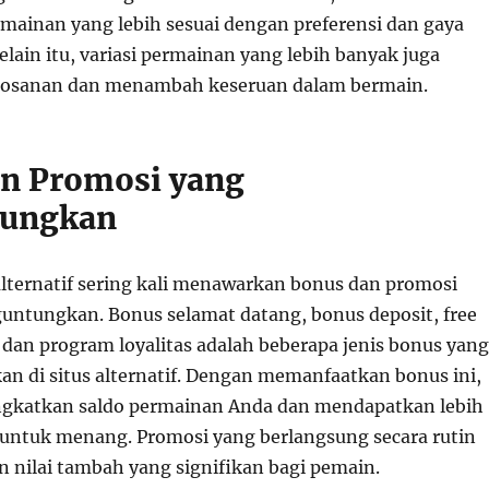
inan yang lebih sesuai dengan preferensi dan gaya
lain itu, variasi permainan yang lebih banyak juga
osanan dan menambah keseruan dalam bermain.
n Promosi yang
ungkan
 alternatif sering kali menawarkan bonus dan promosi
untungkan. Bonus selamat datang, bonus deposit, free
 dan program loyalitas adalah beberapa jenis bonus yang
an di situs alternatif. Dengan memanfaatkan bonus ini,
ngkatkan saldo permainan Anda dan mendapatkan lebih
untuk menang. Promosi yang berlangsung secara rutin
 nilai tambah yang signifikan bagi pemain.