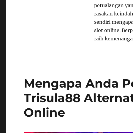
petualangan yang
rasakan keindah
sendiri mengapa
slot online. Ber
raih kemenangan
Mengapa Anda P
Trisula88 Alterna
Online