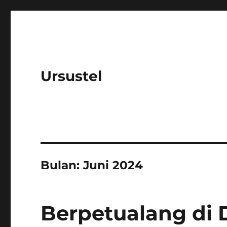
Ursustel
Bulan:
Juni 2024
Berpetualang di 