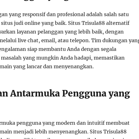
an yang responsif dan profesional adalah salah satu
situs judi online yang baik. Situs Trisula88 alternatif
rkan layanan pelanggan yang lebih baik, dengan
elalui live chat, email, atau telepon. Tim dukungan yan
engalaman siap membantu Anda dengan segala
u masalah yang mungkin Anda hadapi, memastikan
main yang lancar dan menyenangkan.
an Antarmuka Pengguna yang
armuka pengguna yang modern dan intuitif membuat
ain menjadi lebih menyenangkan. Situs Trisula88