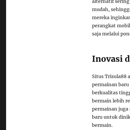
alternatif serin
mudah, sehingg
mereka inginkan
perangkat mobi
saja melalui pon
Inovasi 
Situs Trisula88 
permainan baru y
berkualitas tin
bermain lebih r
permainan juga 
baru untuk din
bermain.