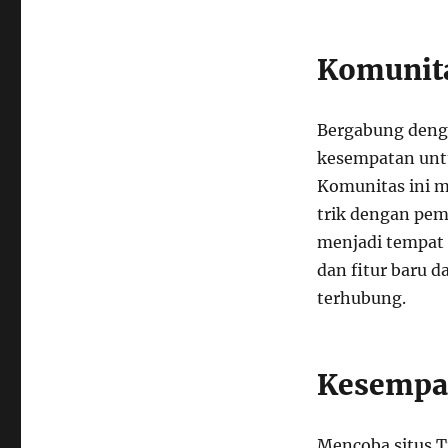
Komunita
Bergabung denga
kesempatan untu
Komunitas ini 
trik dengan pema
menjadi tempat 
dan fitur baru 
terhubung.
Kesempat
Mencoba situs T