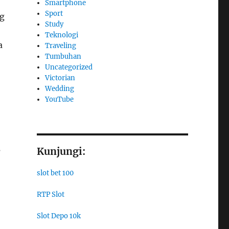
Smartphone
Sport
g
Study
Teknologi
a
Traveling
Tumbuhan
Uncategorized
Victorian
Wedding
YouTube
s
Kunjungi:
slot bet 100
RTP Slot
Slot Depo 10k