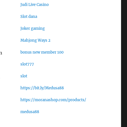
Judi Live Casino
Slot dana
Joker gaming
Mahjong Ways 2
bonus new member 100
n
slot777
slot
n
https://bit.ly/Medusa88
https://moranashop.com/products/
medusa88