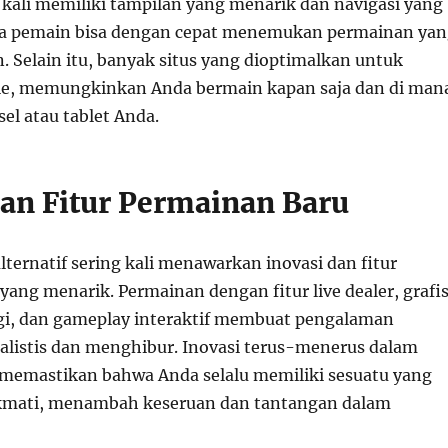
g kali memiliki tampilan yang menarik dan navigasi yang
a pemain bisa dengan cepat menemukan permainan yan
. Selain itu, banyak situs yang dioptimalkan untuk
le, memungkinkan Anda bermain kapan saja dan di man
sel atau tablet Anda.
dan Fitur Permainan Baru
alternatif sering kali menawarkan inovasi dan fitur
ang menarik. Permainan dengan fitur live dealer, grafi
ggi, dan gameplay interaktif membuat pengalaman
ealistis dan menghibur. Inovasi terus-menerus dalam
memastikan bahwa Anda selalu memiliki sesuatu yang
ikmati, menambah keseruan dan tantangan dalam