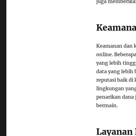
juga memberikan
Keamana
Keamanan dan ke
online. Beberap
yang lebih ting
data yang lebih 
reputasi baik d
lingkungan yang
penarikan dana
bermain.
Layanan 