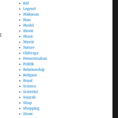
Kid
Legend
Makanan
Man
Model
Movie
g
Music
Mystic
Nature
Olahraga
Pemerintahan
Politik
Relationship
Religion
Royal
Science
Scientist
Sejarah
Shop
Shopping
Show