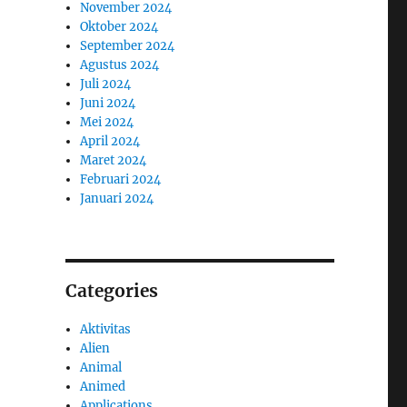
November 2024
Oktober 2024
September 2024
Agustus 2024
Juli 2024
Juni 2024
Mei 2024
April 2024
Maret 2024
Februari 2024
Januari 2024
Categories
Aktivitas
Alien
Animal
Animed
Applications