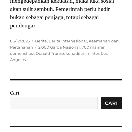
mengedepankan kekuatan, maka luka sosial
akan sulit sembuh. Pemerintah perlu hadir
bukan sebagai penjaga, tetapi sebagai
pendengar.
Posted
Categories
06/12/2025
Berita
,
Berita Internasional
,
Keamanan dan
on
Tags
Pertahanan
2.000 Garda Nasional
,
700 marinir
,
demonstrasi
,
Donald Trump
,
kehadiran militer
,
Los
Angeles
Cari
CARI