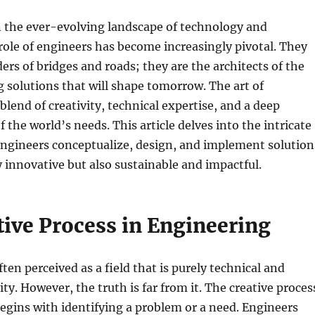
 the ever-evolving landscape of technology and
role of engineers has become increasingly pivotal. They
ders of bridges and roads; they are the architects of the
g solutions that will shape tomorrow. The art of
blend of creativity, technical expertise, and a deep
 the world’s needs. This article delves into the intricate
engineers conceptualize, design, and implement solution
y innovative but also sustainable and impactful.
tive Process in Engineering
ten perceived as a field that is purely technical and
ity. However, the truth is far from it. The creative proces
egins with identifying a problem or a need. Engineers