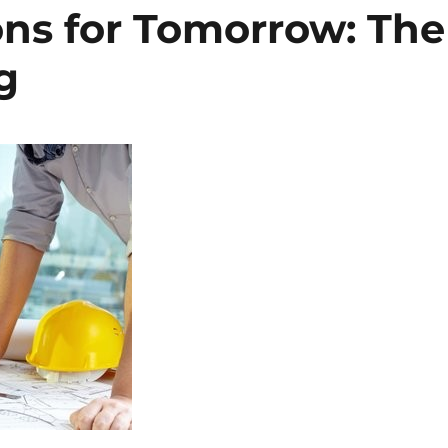
ons for Tomorrow: The
g