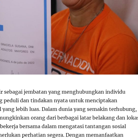
ir sebagai jembatan yang menghubungkan individu
g peduli dan tindakan nyata untuk menciptakan
l yang lebih luas. Dalam dunia yang semakin terhubung,
mungkinkan orang dari berbagai latar belakang dan loka
 bekerja bersama dalam mengatasi tantangan sosial
merlukan perhatian segera. Dengan memanfaatkan