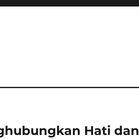
ghubungkan Hati da