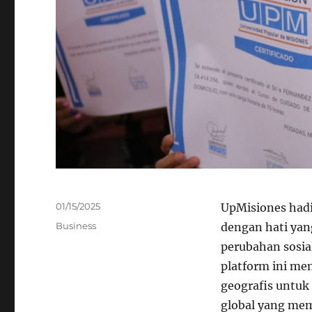
Posted
01/15/2025
UpMisiones had
on
Categories
Business
dengan hati yan
perubahan sosia
platform ini me
geografis untuk
global yang me