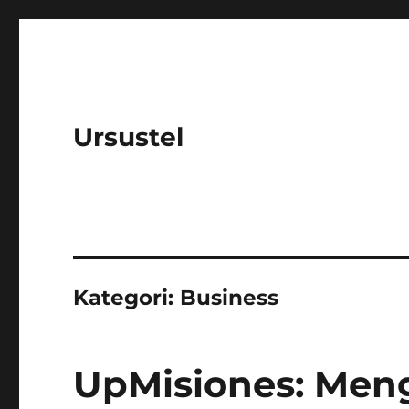
Ursustel
Kategori:
Business
UpMisiones: Men