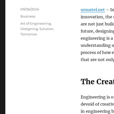
Posted
09/06/2024
ursustel.net
– In
on
Categories
Business
innovation, the 
Tags
Art of Engineering
,
are not just buil
Designing
,
Solution
,
future, designin
Tomorrow
engineering is a 
understanding of
process of how 
that are not onl
The Crea
Engineering is of
devoid of creativ
in engineering b