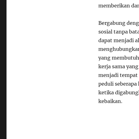
memberikan dam
Bergabung den
sosial tanpa ba
dapat menjadi a
menghubungkan h
yang membutuh
kerja sama yang 
menjadi tempat y
peduli seberapa
ketika digabung
kebaikan.