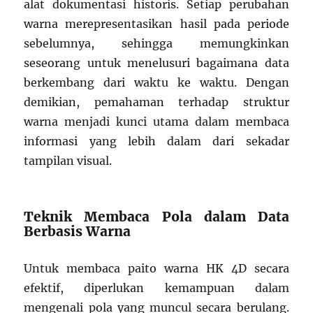
alat dokumentasi historis. Setiap perubahan
warna merepresentasikan hasil pada periode
sebelumnya, sehingga memungkinkan
seseorang untuk menelusuri bagaimana data
berkembang dari waktu ke waktu. Dengan
demikian, pemahaman terhadap struktur
warna menjadi kunci utama dalam membaca
informasi yang lebih dalam dari sekadar
tampilan visual.
Teknik Membaca Pola dalam Data
Berbasis Warna
Untuk membaca paito warna HK 4D secara
efektif, diperlukan kemampuan dalam
mengenali pola yang muncul secara berulang.