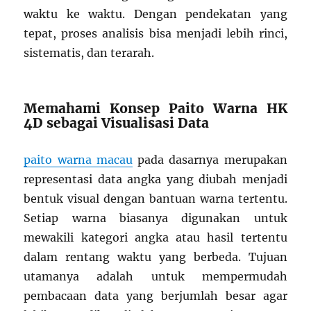
waktu ke waktu. Dengan pendekatan yang
tepat, proses analisis bisa menjadi lebih rinci,
sistematis, dan terarah.
Memahami Konsep Paito Warna HK
4D sebagai Visualisasi Data
paito warna macau
pada dasarnya merupakan
representasi data angka yang diubah menjadi
bentuk visual dengan bantuan warna tertentu.
Setiap warna biasanya digunakan untuk
mewakili kategori angka atau hasil tertentu
dalam rentang waktu yang berbeda. Tujuan
utamanya adalah untuk mempermudah
pembacaan data yang berjumlah besar agar