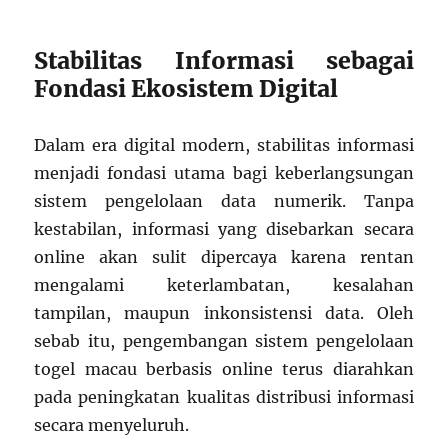
Stabilitas Informasi sebagai
Fondasi Ekosistem Digital
Dalam era digital modern, stabilitas informasi
menjadi fondasi utama bagi keberlangsungan
sistem pengelolaan data numerik. Tanpa
kestabilan, informasi yang disebarkan secara
online akan sulit dipercaya karena rentan
mengalami keterlambatan, kesalahan
tampilan, maupun inkonsistensi data. Oleh
sebab itu, pengembangan sistem pengelolaan
togel macau berbasis online terus diarahkan
pada peningkatan kualitas distribusi informasi
secara menyeluruh.