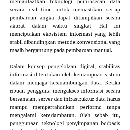
memanfaatkan teknologi pemrosesan data
secara real time untuk memastikan setiap
pembaruan angka dapat ditampilkan secara
akurat dalam waktu singkat. Hal ini
menciptakan ekosistem informasi yang lebih
stabil dibandingkan metode konvensional yang
masih bergantung pada pembaruan manual.
Dalam konsep pengelolaan digital, stabilitas
informasi ditentukan oleh kemampuan sistem
dalam menjaga kesinambungan data. Ketika
ribuan pengguna mengakses informasi secara
bersamaan, server dan infrastruktur data harus
mampu mempertahankan performa tanpa
mengalami keterlambatan. Oleh sebab itu,
penggunaan teknologi penyimpanan berbasis