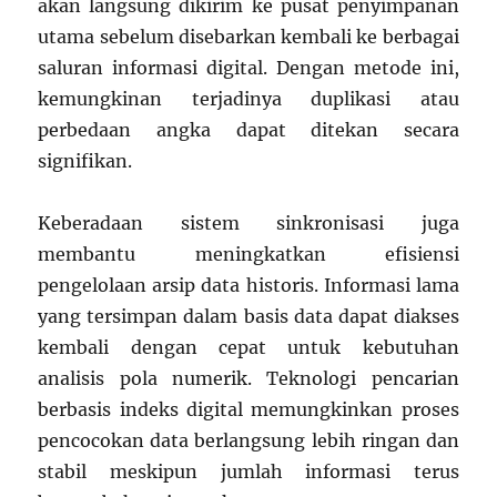
akan langsung dikirim ke pusat penyimpanan
utama sebelum disebarkan kembali ke berbagai
saluran informasi digital. Dengan metode ini,
kemungkinan terjadinya duplikasi atau
perbedaan angka dapat ditekan secara
signifikan.
Keberadaan sistem sinkronisasi juga
membantu meningkatkan efisiensi
pengelolaan arsip data historis. Informasi lama
yang tersimpan dalam basis data dapat diakses
kembali dengan cepat untuk kebutuhan
analisis pola numerik. Teknologi pencarian
berbasis indeks digital memungkinkan proses
pencocokan data berlangsung lebih ringan dan
stabil meskipun jumlah informasi terus