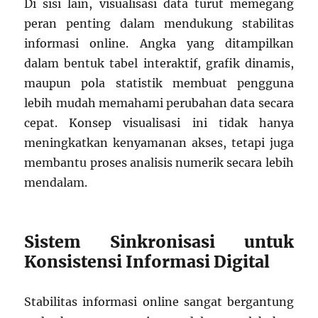
Di sisi lain, visualisasi data turut memegang
peran penting dalam mendukung stabilitas
informasi online. Angka yang ditampilkan
dalam bentuk tabel interaktif, grafik dinamis,
maupun pola statistik membuat pengguna
lebih mudah memahami perubahan data secara
cepat. Konsep visualisasi ini tidak hanya
meningkatkan kenyamanan akses, tetapi juga
membantu proses analisis numerik secara lebih
mendalam.
Sistem Sinkronisasi untuk
Konsistensi Informasi Digital
Stabilitas informasi online sangat bergantung