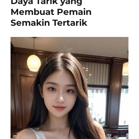
Daya Tarik yang
Membuat Pemain
Semakin Tertarik