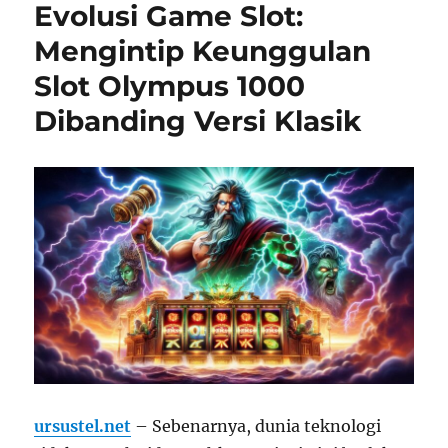
Evolusi Game Slot:
Mengintip Keunggulan
Slot Olympus 1000
Dibanding Versi Klasik
ursustel.net
– Sebenarnya, dunia teknologi