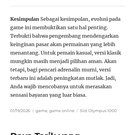
Kesimpulan
Sebagai kesimpulan, evolusi pada
game ini membuktikan satu hal penting.
Terbukti bahwa pengembang mendengarkan
keinginan pasar akan permainan yang lebih
menantang. Untuk pemain kasual, versi klasik
mungkin masih menjadi pilihan aman. Akan
tetapi, bagi pencari adrenalin murni, versi
terbaru ini adalah peningkatan mutlak. Jadi,
Anda wajib mencobanya untuk merasakan
sensasi bayaran yang luar biasa.
Posted
Categories
Tags
01/19/2026
game
,
game online
Slot Olympus 1000
on