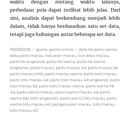
waktu dengan rentang waktu lainnya,
perbedaan pola dapat terlihat lebih jelas. Dari
sini, analisis dapat berkembang menjadi lebih
dalam, tidak hanya berdasarkan satu set data,
tetapi juga hubungan antar beberapa set data.
Posted
Categories
Tags
05/08/2026
game
,
game online
data hk paito warna
,
on
data paito macau
,
keluaran macau
,
live draw macau
,
paito hk angkanet
,
paito hk warna
,
paito hk warna
angkanet
,
paito macau
,
paito macau 4d
,
paito macau 5d
,
paito macau lotto
,
paito macau warna
,
paito toto macau
,
paito toto macau 4d
,
paito toto macau 4d angkanet
,
paito
toto macau 5d
,
paito toto macau warna
,
paito warna hk
4d
,
paito warna macau
,
paito warna macau 4d
,
paito
warna sdy lotto angkanet
,
paito warna toto macau
,
paito
warna toto macau 4d
,
pengeluaran macau
,
toto macau
,
toto macau 4D