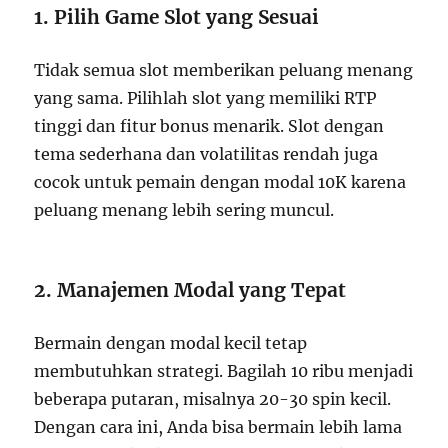
1. Pilih Game Slot yang Sesuai
Tidak semua slot memberikan peluang menang
yang sama. Pilihlah slot yang memiliki RTP
tinggi dan fitur bonus menarik. Slot dengan
tema sederhana dan volatilitas rendah juga
cocok untuk pemain dengan modal 10K karena
peluang menang lebih sering muncul.
2. Manajemen Modal yang Tepat
Bermain dengan modal kecil tetap
membutuhkan strategi. Bagilah 10 ribu menjadi
beberapa putaran, misalnya 20-30 spin kecil.
Dengan cara ini, Anda bisa bermain lebih lama