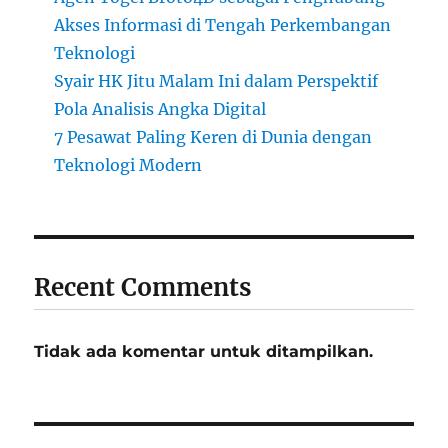
Akses Informasi di Tengah Perkembangan
Teknologi
Syair HK Jitu Malam Ini dalam Perspektif
Pola Analisis Angka Digital
7 Pesawat Paling Keren di Dunia dengan
Teknologi Modern
Recent Comments
Tidak ada komentar untuk ditampilkan.