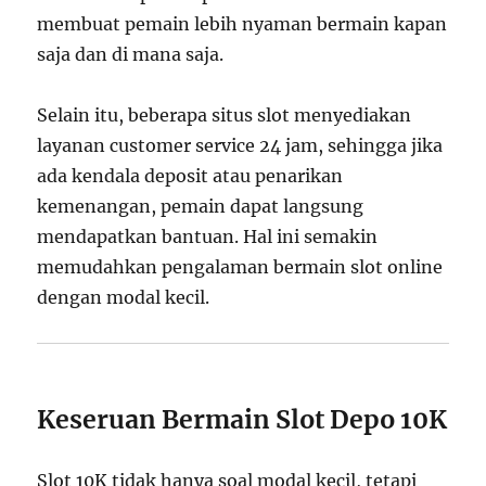
membuat pemain lebih nyaman bermain kapan
saja dan di mana saja.
Selain itu, beberapa situs slot menyediakan
layanan customer service 24 jam, sehingga jika
ada kendala deposit atau penarikan
kemenangan, pemain dapat langsung
mendapatkan bantuan. Hal ini semakin
memudahkan pengalaman bermain slot online
dengan modal kecil.
Keseruan Bermain Slot Depo 10K
Slot 10K tidak hanya soal modal kecil, tetapi