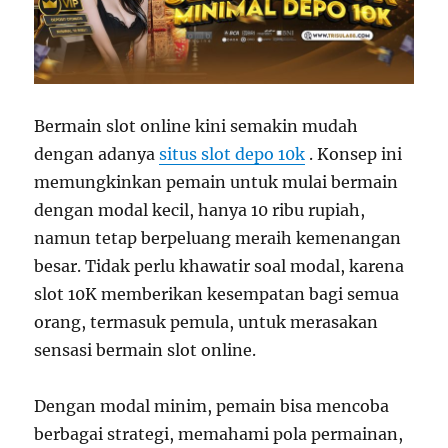
Bermain slot online kini semakin mudah
dengan adanya
situs slot depo 10k
. Konsep ini
memungkinkan pemain untuk mulai bermain
dengan modal kecil, hanya 10 ribu rupiah,
namun tetap berpeluang meraih kemenangan
besar. Tidak perlu khawatir soal modal, karena
slot 10K memberikan kesempatan bagi semua
orang, termasuk pemula, untuk merasakan
sensasi bermain slot online.
Dengan modal minim, pemain bisa mencoba
berbagai strategi, memahami pola permainan,