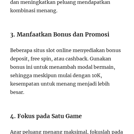
dan meningkatkan peluang mendapatkan
kombinasi menang.
3. Manfaatkan Bonus dan Promosi
Beberapa situs slot online menyediakan bonus
deposit, free spin, atau cashback. Gunakan
bonus ini untuk menambah modal bermain,
sehingga meskipun mulai dengan 10K,
kesempatan untuk menang menjadi lebih
besar.
4. Fokus pada Satu Game
Agar peluang menang maksimal, fokuslah pada