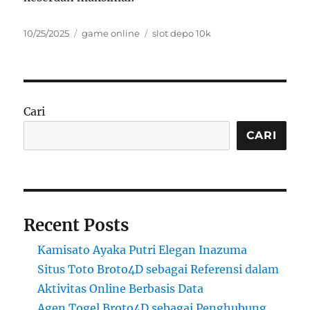
Posted
Categories
Tags
10/25/2025
game online
slot depo 10k
on
Cari
CARI
Recent Posts
Kamisato Ayaka Putri Elegan Inazuma
Situs Toto Broto4D sebagai Referensi dalam
Aktivitas Online Berbasis Data
Agen Togel Broto4D sebagai Penghubung