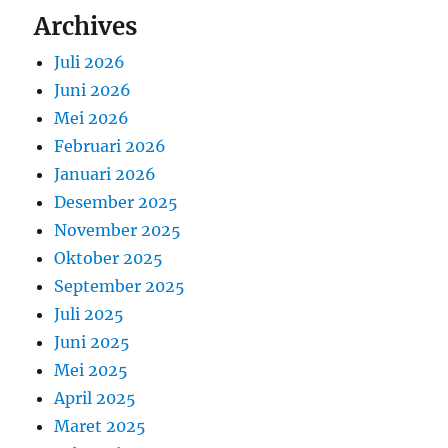
Archives
Juli 2026
Juni 2026
Mei 2026
Februari 2026
Januari 2026
Desember 2025
November 2025
Oktober 2025
September 2025
Juli 2025
Juni 2025
Mei 2025
April 2025
Maret 2025