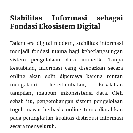
Stabilitas Informasi sebagai
Fondasi Ekosistem Digital
Dalam era digital modern, stabilitas informasi
menjadi fondasi utama bagi keberlangsungan
sistem pengelolaan data numerik. Tanpa
kestabilan, informasi yang disebarkan secara
online akan sulit dipercaya karena rentan
mengalami keterlambatan, kesalahan
tampilan, maupun inkonsistensi data. Oleh
sebab itu, pengembangan sistem pengelolaan
togel macau berbasis online terus diarahkan
pada peningkatan kualitas distribusi informasi
secara menyeluruh.