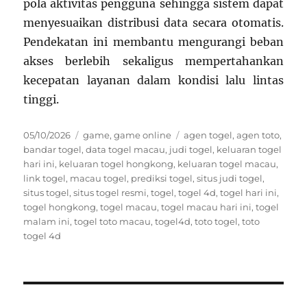
pola aktivitas pengguna sehingga sistem dapat
menyesuaikan distribusi data secara otomatis.
Pendekatan ini membantu mengurangi beban
akses berlebih sekaligus mempertahankan
kecepatan layanan dalam kondisi lalu lintas
tinggi.
Posted
Categories
Tags
05/10/2026
game
,
game online
agen togel
,
agen toto
,
on
bandar togel
,
data togel macau
,
judi togel
,
keluaran togel
hari ini
,
keluaran togel hongkong
,
keluaran togel macau
,
link togel
,
macau togel
,
prediksi togel
,
situs judi togel
,
situs togel
,
situs togel resmi
,
togel
,
togel 4d
,
togel hari ini
,
togel hongkong
,
togel macau
,
togel macau hari ini
,
togel
malam ini
,
togel toto macau
,
togel4d
,
toto togel
,
toto
togel 4d