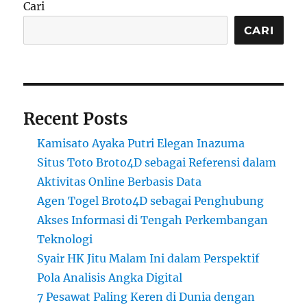
Cari
CARI
Recent Posts
Kamisato Ayaka Putri Elegan Inazuma
Situs Toto Broto4D sebagai Referensi dalam
Aktivitas Online Berbasis Data
Agen Togel Broto4D sebagai Penghubung
Akses Informasi di Tengah Perkembangan
Teknologi
Syair HK Jitu Malam Ini dalam Perspektif
Pola Analisis Angka Digital
7 Pesawat Paling Keren di Dunia dengan