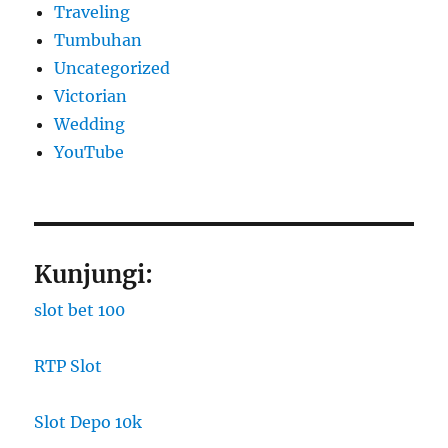
Traveling
Tumbuhan
Uncategorized
Victorian
Wedding
YouTube
Kunjungi:
slot bet 100
RTP Slot
Slot Depo 10k