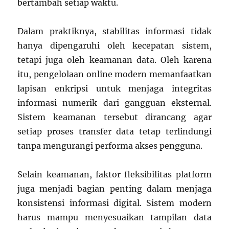
bertambah setiap waktu.
Dalam praktiknya, stabilitas informasi tidak
hanya dipengaruhi oleh kecepatan sistem,
tetapi juga oleh keamanan data. Oleh karena
itu, pengelolaan online modern memanfaatkan
lapisan enkripsi untuk menjaga integritas
informasi numerik dari gangguan eksternal.
Sistem keamanan tersebut dirancang agar
setiap proses transfer data tetap terlindungi
tanpa mengurangi performa akses pengguna.
Selain keamanan, faktor fleksibilitas platform
juga menjadi bagian penting dalam menjaga
konsistensi informasi digital. Sistem modern
harus mampu menyesuaikan tampilan data