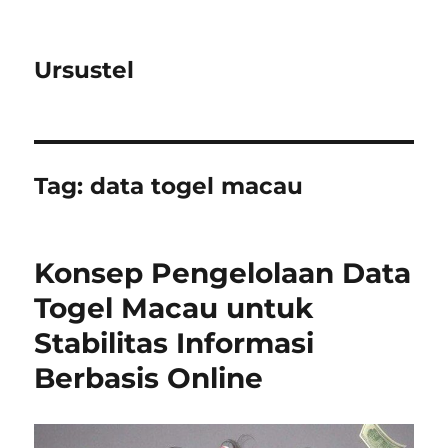
Ursustel
Tag:
data togel macau
Konsep Pengelolaan Data
Togel Macau untuk
Stabilitas Informasi
Berbasis Online