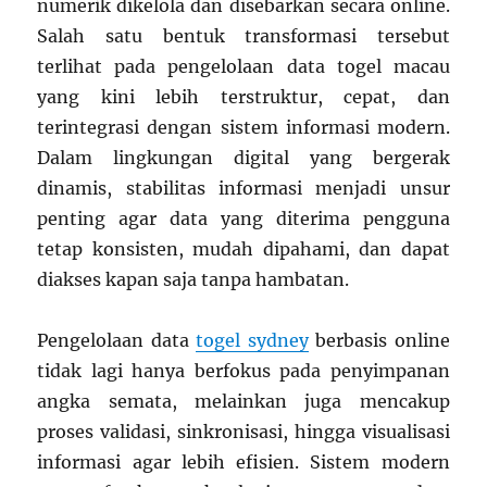
numerik dikelola dan disebarkan secara online.
Salah satu bentuk transformasi tersebut
terlihat pada pengelolaan data togel macau
yang kini lebih terstruktur, cepat, dan
terintegrasi dengan sistem informasi modern.
Dalam lingkungan digital yang bergerak
dinamis, stabilitas informasi menjadi unsur
penting agar data yang diterima pengguna
tetap konsisten, mudah dipahami, dan dapat
diakses kapan saja tanpa hambatan.
Pengelolaan data
togel sydney
berbasis online
tidak lagi hanya berfokus pada penyimpanan
angka semata, melainkan juga mencakup
proses validasi, sinkronisasi, hingga visualisasi
informasi agar lebih efisien. Sistem modern