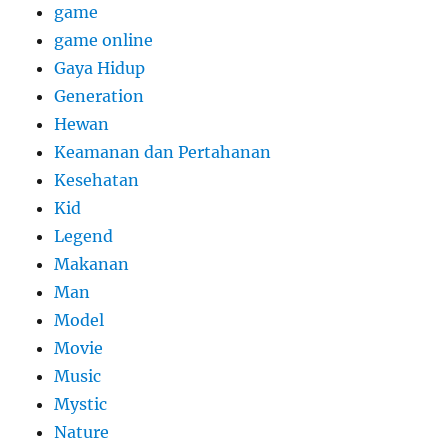
game
game online
Gaya Hidup
Generation
Hewan
Keamanan dan Pertahanan
Kesehatan
Kid
Legend
Makanan
Man
Model
Movie
Music
Mystic
Nature