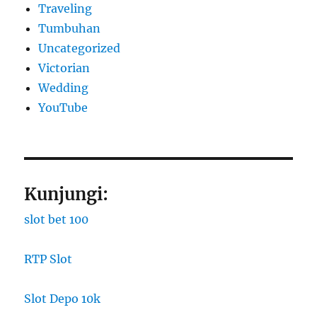
Traveling
Tumbuhan
Uncategorized
Victorian
Wedding
YouTube
Kunjungi:
slot bet 100
RTP Slot
Slot Depo 10k