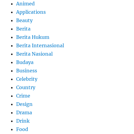
Animed
Applications
Beauty
Berita
Berita Hukum
Berita Internasional
Berita Nasional
Budaya
Business
Celebrity
Country
Crime
Design
Drama
Drink
Food