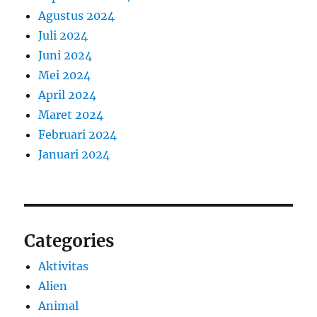
Agustus 2024
Juli 2024
Juni 2024
Mei 2024
April 2024
Maret 2024
Februari 2024
Januari 2024
Categories
Aktivitas
Alien
Animal