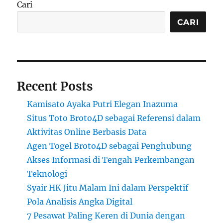
Cari
CARI
Recent Posts
Kamisato Ayaka Putri Elegan Inazuma
Situs Toto Broto4D sebagai Referensi dalam
Aktivitas Online Berbasis Data
Agen Togel Broto4D sebagai Penghubung
Akses Informasi di Tengah Perkembangan
Teknologi
Syair HK Jitu Malam Ini dalam Perspektif
Pola Analisis Angka Digital
7 Pesawat Paling Keren di Dunia dengan