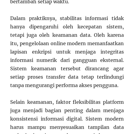
bertambah setiap waktu.
Dalam praktiknya, stabilitas informasi tidak
hanya dipengaruhi oleh kecepatan sistem,
tetapi juga oleh keamanan data. Oleh karena
itu, pengelolaan online modern memanfaatkan
lapisan enkripsi untuk menjaga integritas
informasi numerik dari gangguan eksternal.
Sistem keamanan tersebut dirancang agar
setiap proses transfer data tetap terlindungi
tanpa mengurangi performa akses pengguna.
Selain keamanan, faktor fleksibilitas platform
juga menjadi bagian penting dalam menjaga
konsistensi informasi digital. Sistem modern
harus mampu menyesuaikan tampilan data