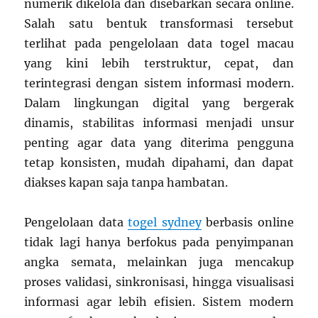
numerik dikelola dan disebarkan secara online.
Salah satu bentuk transformasi tersebut
terlihat pada pengelolaan data togel macau
yang kini lebih terstruktur, cepat, dan
terintegrasi dengan sistem informasi modern.
Dalam lingkungan digital yang bergerak
dinamis, stabilitas informasi menjadi unsur
penting agar data yang diterima pengguna
tetap konsisten, mudah dipahami, dan dapat
diakses kapan saja tanpa hambatan.
Pengelolaan data
togel sydney
berbasis online
tidak lagi hanya berfokus pada penyimpanan
angka semata, melainkan juga mencakup
proses validasi, sinkronisasi, hingga visualisasi
informasi agar lebih efisien. Sistem modern