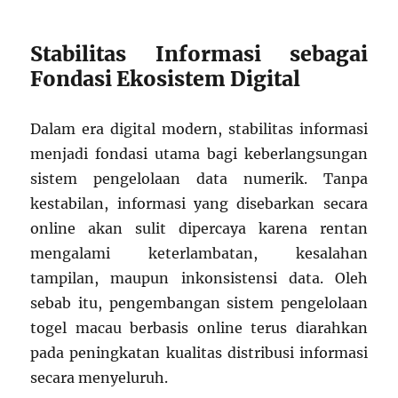
Stabilitas Informasi sebagai
Fondasi Ekosistem Digital
Dalam era digital modern, stabilitas informasi
menjadi fondasi utama bagi keberlangsungan
sistem pengelolaan data numerik. Tanpa
kestabilan, informasi yang disebarkan secara
online akan sulit dipercaya karena rentan
mengalami keterlambatan, kesalahan
tampilan, maupun inkonsistensi data. Oleh
sebab itu, pengembangan sistem pengelolaan
togel macau berbasis online terus diarahkan
pada peningkatan kualitas distribusi informasi
secara menyeluruh.