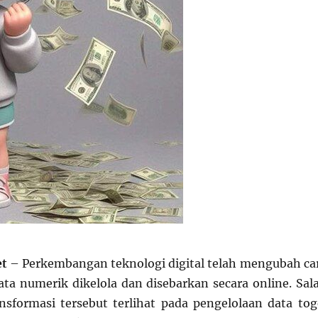
et
– Perkembangan teknologi digital telah mengubah ca
data numerik dikelola dan disebarkan secara online. Sal
nsformasi tersebut terlihat pada pengelolaan data tog