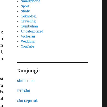
Smartphone
Sport
Study
Teknologi
Traveling
Tumbuhan
Uncategorized
ng
Victorian
an
Wedding
an
YouTube
i,
an
Kunjungi:
si
slot bet 100
am
RTP Slot
is
al
Slot Depo 10k
an