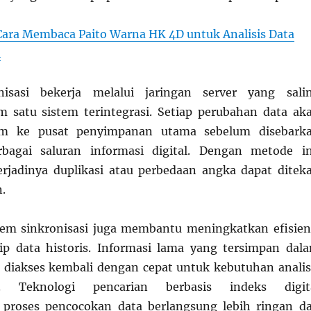
 Cara Membaca Paito Warna HK 4D untuk Analisis Data
i
nisasi bekerja melalui jaringan server yang sali
 satu sistem terintegrasi. Setiap perubahan data ak
rim ke pusat penyimpanan utama sebelum disebark
bagai saluran informasi digital. Dengan metode in
rjadinya duplikasi atau perbedaan angka dapat ditek
n.
tem sinkronisasi juga membantu meningkatkan efisien
ip data historis. Informasi lama yang tersimpan dal
t diakses kembali dengan cepat untuk kebutuhan analis
. Teknologi pencarian berbasis indeks digit
roses pencocokan data berlangsung lebih ringan d