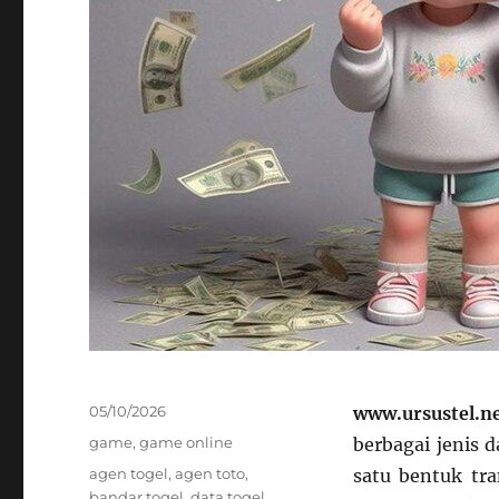
Posted
05/10/2026
www.ursustel.n
on
Categories
game
,
game online
berbagai jenis 
Tags
agen togel
,
agen toto
,
satu bentuk tra
bandar togel
,
data togel