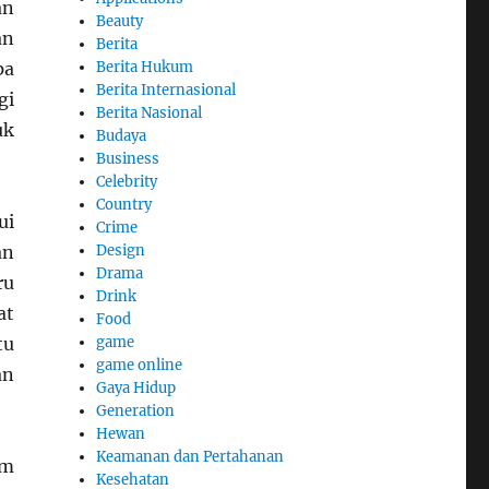
an
Beauty
an
Berita
Berita Hukum
pa
Berita Internasional
gi
Berita Nasional
uk
Budaya
Business
Celebrity
Country
ui
Crime
Design
an
Drama
ru
Drink
at
Food
game
tu
game online
an
Gaya Hidup
Generation
Hewan
Keamanan dan Pertahanan
am
Kesehatan