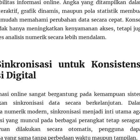
ilitas informasi online. Angka yang ditampilkan dal
teraktif, grafik dinamis, maupun pola statistik membu
 mudah memahami perubahan data secara cepat. Kons
 tidak hanya meningkatkan kenyamanan akses, tetapi ju
 analisis numerik secara lebih mendalam.
inkronisasi untuk Konsistens
 Digital
ormasi online sangat bergantung pada kemampuan sist
an sinkronisasi data secara berkelanjutan. Dal
a numerik modern, sinkronisasi menjadi inti utama ag
si yang muncul pada berbagai perangkat tetap seraga
ruan dilakukan secara otomatis, pengguna dap
a yang sama tanpa perbedaan waktu maupun tampilan.