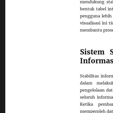
mendukung stab
bentuk tabel in
pengguna lebih
visualisasi ini
membantu proses
Sistem S
Informasi
Stabilitas inf
dalam melakuk
pengelolaan dat
seluruh informa
Ketika pemba
memperoleh dat