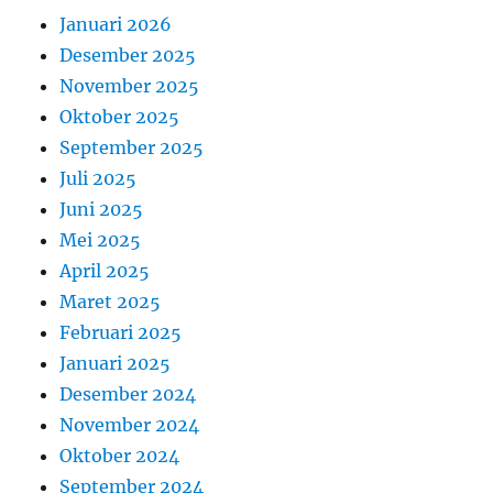
Januari 2026
Desember 2025
November 2025
Oktober 2025
September 2025
Juli 2025
Juni 2025
Mei 2025
April 2025
Maret 2025
Februari 2025
Januari 2025
Desember 2024
November 2024
Oktober 2024
September 2024