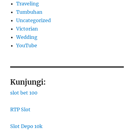
Traveling
Tumbuhan
Uncategorized
Victorian
Wedding
YouTube
Kunjungi:
slot bet 100
RTP Slot
Slot Depo 10k