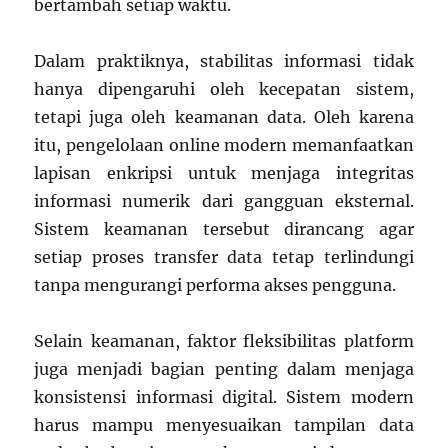
bertambah setiap waktu.
Dalam praktiknya, stabilitas informasi tidak
hanya dipengaruhi oleh kecepatan sistem,
tetapi juga oleh keamanan data. Oleh karena
itu, pengelolaan online modern memanfaatkan
lapisan enkripsi untuk menjaga integritas
informasi numerik dari gangguan eksternal.
Sistem keamanan tersebut dirancang agar
setiap proses transfer data tetap terlindungi
tanpa mengurangi performa akses pengguna.
Selain keamanan, faktor fleksibilitas platform
juga menjadi bagian penting dalam menjaga
konsistensi informasi digital. Sistem modern
harus mampu menyesuaikan tampilan data