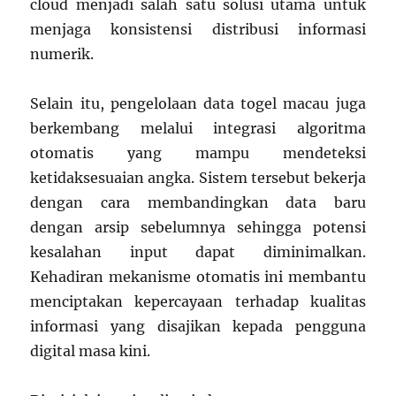
cloud menjadi salah satu solusi utama untuk
menjaga konsistensi distribusi informasi
numerik.
Selain itu, pengelolaan data togel macau juga
berkembang melalui integrasi algoritma
otomatis yang mampu mendeteksi
ketidaksesuaian angka. Sistem tersebut bekerja
dengan cara membandingkan data baru
dengan arsip sebelumnya sehingga potensi
kesalahan input dapat diminimalkan.
Kehadiran mekanisme otomatis ini membantu
menciptakan kepercayaan terhadap kualitas
informasi yang disajikan kepada pengguna
digital masa kini.