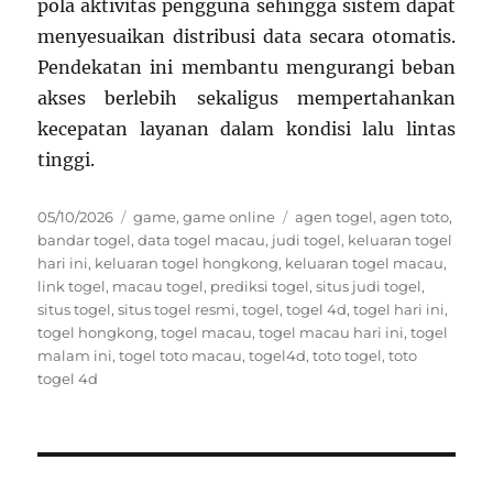
pola aktivitas pengguna sehingga sistem dapat
menyesuaikan distribusi data secara otomatis.
Pendekatan ini membantu mengurangi beban
akses berlebih sekaligus mempertahankan
kecepatan layanan dalam kondisi lalu lintas
tinggi.
Posted
Categories
Tags
05/10/2026
game
,
game online
agen togel
,
agen toto
,
on
bandar togel
,
data togel macau
,
judi togel
,
keluaran togel
hari ini
,
keluaran togel hongkong
,
keluaran togel macau
,
link togel
,
macau togel
,
prediksi togel
,
situs judi togel
,
situs togel
,
situs togel resmi
,
togel
,
togel 4d
,
togel hari ini
,
togel hongkong
,
togel macau
,
togel macau hari ini
,
togel
malam ini
,
togel toto macau
,
togel4d
,
toto togel
,
toto
togel 4d