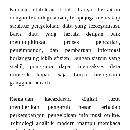
Konsep stabilitas tidak hanya berkaitan
dengan teknologi server, tetapi juga mencakup
struktur pengelolaan data yang terorganisasi.
Basis data yang tertata dengan baik
memungkinkan proses pencarian,
penyimpanan, dan pembaruan informasi
berlangsung lebih efisien. Dengan sistem yang
stabil, pengguna dapat mengakses data
numerik kapan saja tanpa mengalami
gangguan berarti.
Kemajuan kecerdasan digital turut
memberikan pengaruh besar terhadap
perkembangan pengelolaan informasi online.
Teknologi analitik modern mampu membaca