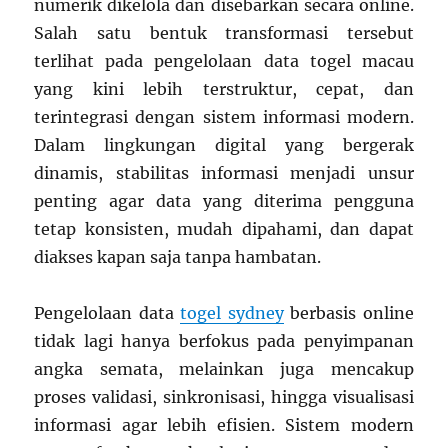
numerik dikelola dan disebarkan secara online.
Salah satu bentuk transformasi tersebut
terlihat pada pengelolaan data togel macau
yang kini lebih terstruktur, cepat, dan
terintegrasi dengan sistem informasi modern.
Dalam lingkungan digital yang bergerak
dinamis, stabilitas informasi menjadi unsur
penting agar data yang diterima pengguna
tetap konsisten, mudah dipahami, dan dapat
diakses kapan saja tanpa hambatan.
Pengelolaan data
togel sydney
berbasis online
tidak lagi hanya berfokus pada penyimpanan
angka semata, melainkan juga mencakup
proses validasi, sinkronisasi, hingga visualisasi
informasi agar lebih efisien. Sistem modern