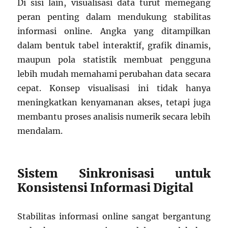
Di sisi lain, visualisasi data turut memegang
peran penting dalam mendukung stabilitas
informasi online. Angka yang ditampilkan
dalam bentuk tabel interaktif, grafik dinamis,
maupun pola statistik membuat pengguna
lebih mudah memahami perubahan data secara
cepat. Konsep visualisasi ini tidak hanya
meningkatkan kenyamanan akses, tetapi juga
membantu proses analisis numerik secara lebih
mendalam.
Sistem Sinkronisasi untuk
Konsistensi Informasi Digital
Stabilitas informasi online sangat bergantung