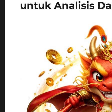
untuk Analisis Da