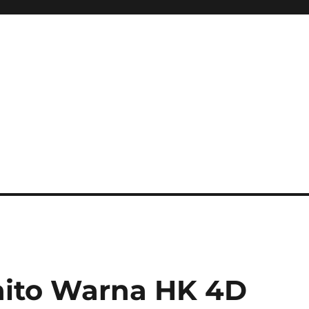
ito Warna HK 4D