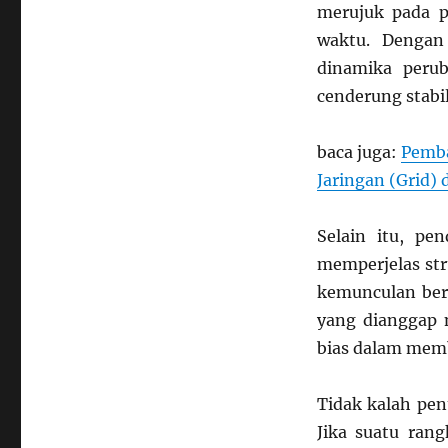
merujuk pada p
waktu. Dengan
dinamika perub
cenderung stabil
baca juga:
Pemba
Jaringan (Grid) 
Selain itu, p
memperjelas st
kemunculan berd
yang dianggap 
bias dalam memb
Tidak kalah pen
Jika suatu ran