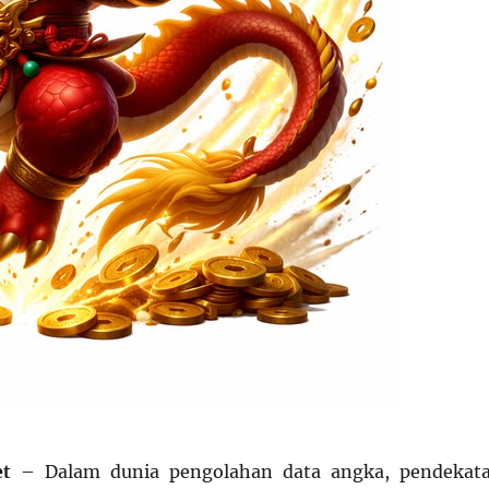
et
– Dalam dunia pengolahan data angka, pendekat