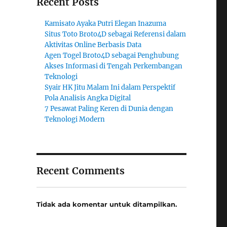
Recent Posts
Kamisato Ayaka Putri Elegan Inazuma
Situs Toto Broto4D sebagai Referensi dalam
Aktivitas Online Berbasis Data
Agen Togel Broto4D sebagai Penghubung
Akses Informasi di Tengah Perkembangan
Teknologi
Syair HK Jitu Malam Ini dalam Perspektif
Pola Analisis Angka Digital
7 Pesawat Paling Keren di Dunia dengan
Teknologi Modern
Recent Comments
Tidak ada komentar untuk ditampilkan.