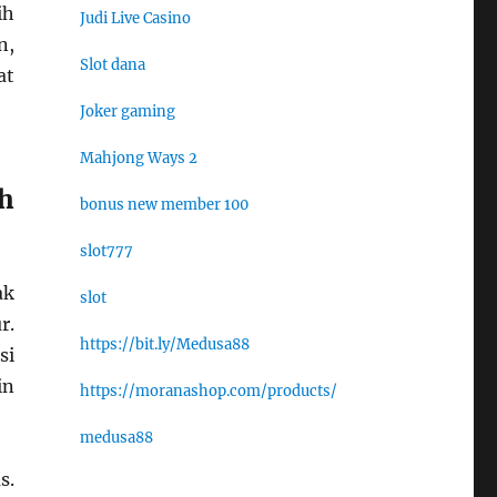
ih
Judi Live Casino
n,
Slot dana
at
Joker gaming
Mahjong Ways 2
h
bonus new member 100
slot777
ak
slot
r.
https://bit.ly/Medusa88
si
in
https://moranashop.com/products/
medusa88
s.