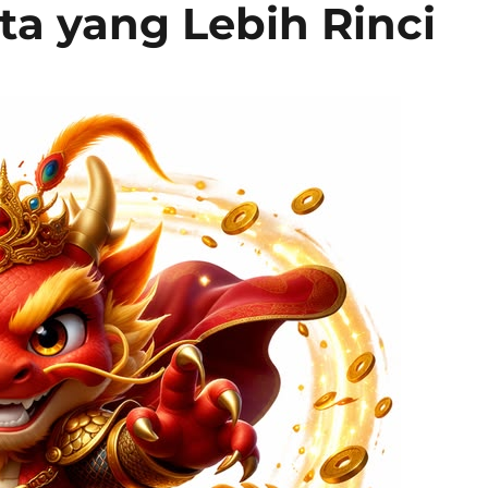
ta yang Lebih Rinci