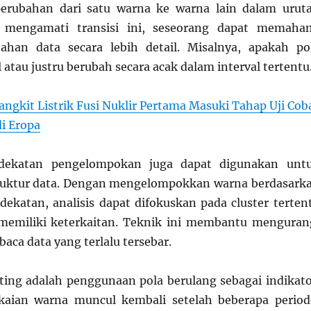
erubahan dari satu warna ke warna lain dalam urut
 mengamati transisi ini, seseorang dapat memaha
ahan data secara lebih detail. Misalnya, apakah po
 atau justru berubah secara acak dalam interval tertentu
ngkit Listrik Fusi Nuklir Pertama Masuki Tahap Uji Cob
di Eropa
endekatan pengelompokan juga dapat digunakan unt
ruktur data. Dengan mengelompokkan warna berdasark
ekatan, analisis dapat difokuskan pada cluster terten
memiliki keterkaitan. Teknik ini membantu menguran
aca data yang terlalu tersebar.
ting adalah penggunaan pola berulang sebagai indikato
gkaian warna muncul kembali setelah beberapa period