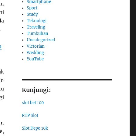
Smartphone
an
Sport
mi
Study
la
Teknologi
Traveling
.
Tumbuhan
Uncategorized
a
Victorian
Wedding
YouTube
uk
an
tu
Kunjungi:
gi
slot bet 100
RTP Slot
r.
Slot Depo 10k
e,