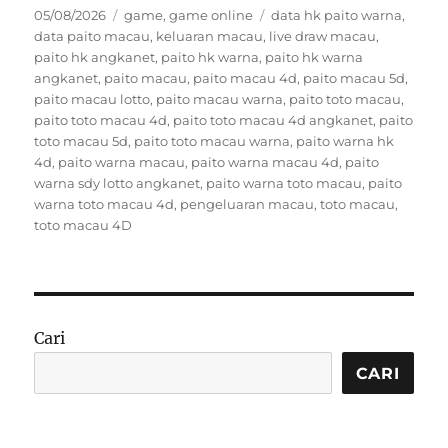
Posted
Categories
Tags
05/08/2026
game
,
game online
data hk paito warna
,
on
data paito macau
,
keluaran macau
,
live draw macau
,
paito hk angkanet
,
paito hk warna
,
paito hk warna
angkanet
,
paito macau
,
paito macau 4d
,
paito macau 5d
,
paito macau lotto
,
paito macau warna
,
paito toto macau
,
paito toto macau 4d
,
paito toto macau 4d angkanet
,
paito
toto macau 5d
,
paito toto macau warna
,
paito warna hk
4d
,
paito warna macau
,
paito warna macau 4d
,
paito
warna sdy lotto angkanet
,
paito warna toto macau
,
paito
warna toto macau 4d
,
pengeluaran macau
,
toto macau
,
toto macau 4D
Cari
CARI