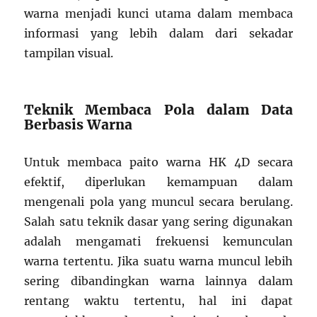
warna menjadi kunci utama dalam membaca
informasi yang lebih dalam dari sekadar
tampilan visual.
Teknik Membaca Pola dalam Data
Berbasis Warna
Untuk membaca paito warna HK 4D secara
efektif, diperlukan kemampuan dalam
mengenali pola yang muncul secara berulang.
Salah satu teknik dasar yang sering digunakan
adalah mengamati frekuensi kemunculan
warna tertentu. Jika suatu warna muncul lebih
sering dibandingkan warna lainnya dalam
rentang waktu tertentu, hal ini dapat