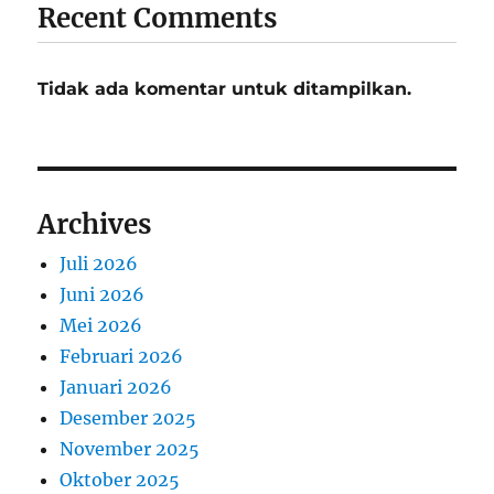
Recent Comments
Tidak ada komentar untuk ditampilkan.
Archives
Juli 2026
Juni 2026
Mei 2026
Februari 2026
Januari 2026
Desember 2025
November 2025
Oktober 2025