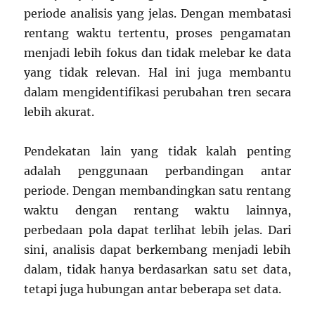
periode analisis yang jelas. Dengan membatasi
rentang waktu tertentu, proses pengamatan
menjadi lebih fokus dan tidak melebar ke data
yang tidak relevan. Hal ini juga membantu
dalam mengidentifikasi perubahan tren secara
lebih akurat.
Pendekatan lain yang tidak kalah penting
adalah penggunaan perbandingan antar
periode. Dengan membandingkan satu rentang
waktu dengan rentang waktu lainnya,
perbedaan pola dapat terlihat lebih jelas. Dari
sini, analisis dapat berkembang menjadi lebih
dalam, tidak hanya berdasarkan satu set data,
tetapi juga hubungan antar beberapa set data.