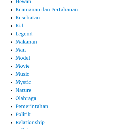
Hewan
Keamanan dan Pertahanan
Kesehatan
Kid
Legend
Makanan
Man
Model
Movie
Music
Mystic
Nature
Olahraga
Pemerintahan
Politik
Relationship