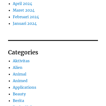
April 2024
Maret 2024
Februari 2024
Januari 2024
Categories
Aktivitas
Alien
Animal
Animed
Applications
Beauty
Berita