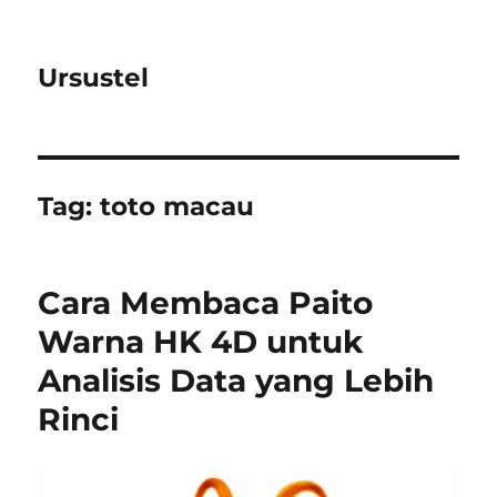
Ursustel
Tag:
toto macau
Cara Membaca Paito
Warna HK 4D untuk
Analisis Data yang Lebih
Rinci