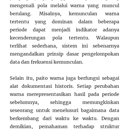
mengenali pola melalui warna yang muncul
berulang. Misalnya, kemunculan warna
tertentu yang dominan dalam beberapa
periode dapat menjadi indikator adanya
kecenderungan pola tertentu. Walaupun
terlihat sederhana, sistem ini sebenarnya
mengandalkan prinsip dasar pengelompokan
data dan frekuensi kemunculan.
Selain itu, paito warna juga berfungsi sebagai
alat dokumentasi historis. Setiap perubahan
warna merepresentasikan hasil pada periode
sebelumnya, sehingga memungkinkan
seseorang untuk menelusuri bagaimana data
berkembang dari waktu ke waktu. Dengan
demikian, pemahaman terhadap struktur