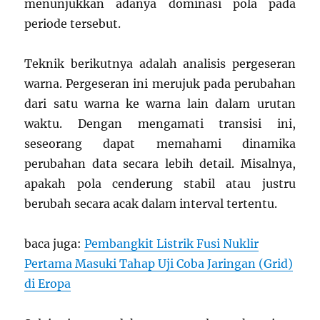
menunjukkan adanya dominasi pola pada
periode tersebut.
Teknik berikutnya adalah analisis pergeseran
warna. Pergeseran ini merujuk pada perubahan
dari satu warna ke warna lain dalam urutan
waktu. Dengan mengamati transisi ini,
seseorang dapat memahami dinamika
perubahan data secara lebih detail. Misalnya,
apakah pola cenderung stabil atau justru
berubah secara acak dalam interval tertentu.
baca juga:
Pembangkit Listrik Fusi Nuklir
Pertama Masuki Tahap Uji Coba Jaringan (Grid)
di Eropa