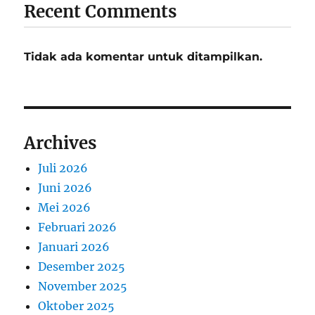
Recent Comments
Tidak ada komentar untuk ditampilkan.
Archives
Juli 2026
Juni 2026
Mei 2026
Februari 2026
Januari 2026
Desember 2025
November 2025
Oktober 2025