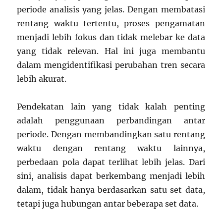
periode analisis yang jelas. Dengan membatasi
rentang waktu tertentu, proses pengamatan
menjadi lebih fokus dan tidak melebar ke data
yang tidak relevan. Hal ini juga membantu
dalam mengidentifikasi perubahan tren secara
lebih akurat.
Pendekatan lain yang tidak kalah penting
adalah penggunaan perbandingan antar
periode. Dengan membandingkan satu rentang
waktu dengan rentang waktu lainnya,
perbedaan pola dapat terlihat lebih jelas. Dari
sini, analisis dapat berkembang menjadi lebih
dalam, tidak hanya berdasarkan satu set data,
tetapi juga hubungan antar beberapa set data.