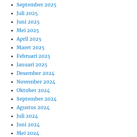
September 2025
Juli 2025
Juni 2025
Mei 2025
April 2025
Maret 2025
Februari 2025
Januari 2025
Desember 2024
November 2024
Oktober 2024
September 2024
Agustus 2024
Juli 2024
Juni 2024
Mei 2024