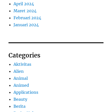
April 2024
Maret 2024
Februari 2024
Januari 2024
Categories
Aktivitas
Alien
Animal
Animed
Applications
Beauty
Berita