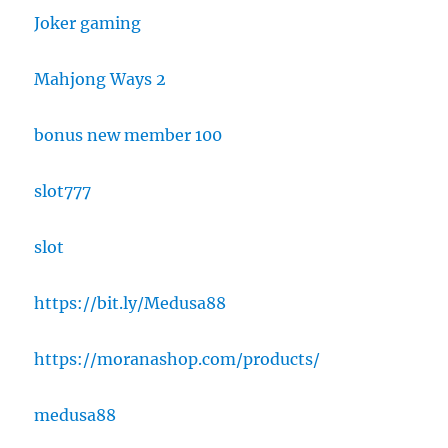
Joker gaming
Mahjong Ways 2
bonus new member 100
slot777
slot
https://bit.ly/Medusa88
https://moranashop.com/products/
medusa88