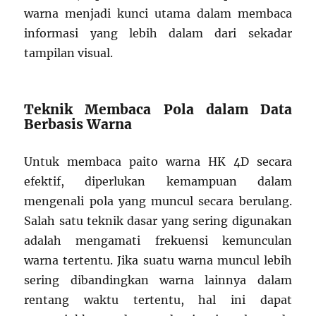
warna menjadi kunci utama dalam membaca
informasi yang lebih dalam dari sekadar
tampilan visual.
Teknik Membaca Pola dalam Data
Berbasis Warna
Untuk membaca paito warna HK 4D secara
efektif, diperlukan kemampuan dalam
mengenali pola yang muncul secara berulang.
Salah satu teknik dasar yang sering digunakan
adalah mengamati frekuensi kemunculan
warna tertentu. Jika suatu warna muncul lebih
sering dibandingkan warna lainnya dalam
rentang waktu tertentu, hal ini dapat