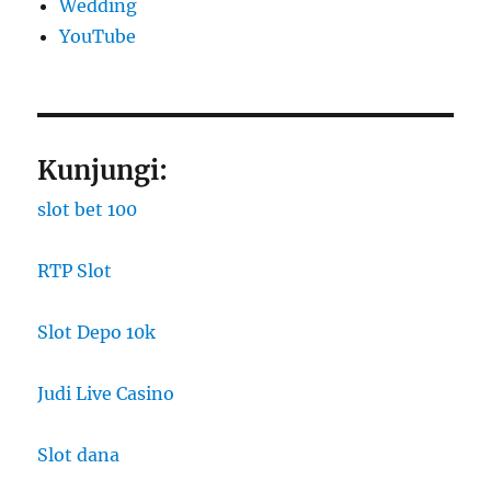
Wedding
YouTube
Kunjungi:
slot bet 100
RTP Slot
Slot Depo 10k
Judi Live Casino
Slot dana