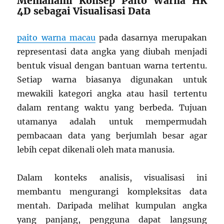
Memahami Konsep Paito Warna HK
4D sebagai Visualisasi Data
paito warna macau
pada dasarnya merupakan
representasi data angka yang diubah menjadi
bentuk visual dengan bantuan warna tertentu.
Setiap warna biasanya digunakan untuk
mewakili kategori angka atau hasil tertentu
dalam rentang waktu yang berbeda. Tujuan
utamanya adalah untuk mempermudah
pembacaan data yang berjumlah besar agar
lebih cepat dikenali oleh mata manusia.
Dalam konteks analisis, visualisasi ini
membantu mengurangi kompleksitas data
mentah. Daripada melihat kumpulan angka
yang panjang, pengguna dapat langsung