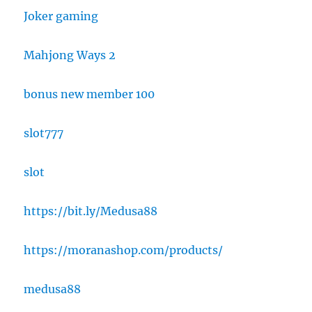
Joker gaming
Mahjong Ways 2
bonus new member 100
slot777
slot
https://bit.ly/Medusa88
https://moranashop.com/products/
medusa88