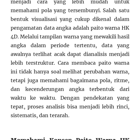
menjadi cara yang lebih mudah untuk
memahami pola yang tersembunyi. Salah satu
bentuk visualisasi yang cukup dikenal dalam
pengamatan data angka adalah paito warna HK
4D. Melalui tampilan warna yang mewakili hasil
angka dalam periode tertentu, data yang
awalnya terlihat acak dapat dianalisis menjadi
lebih terstruktur. Cara membaca paito warna
ini tidak hanya soal melihat perubahan warna,
tetapi juga memahami bagaimana pola, ritme,
dan kecenderungan angka terbentuk dari
waktu ke waktu. Dengan pendekatan yang
tepat, proses analisis bisa menjadi lebih rinci,
sistematis, dan terarah.