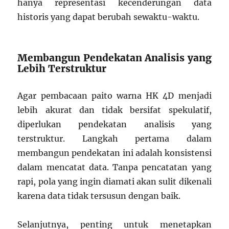
hanya representasi kecenderungan data
historis yang dapat berubah sewaktu-waktu.
Membangun Pendekatan Analisis yang
Lebih Terstruktur
Agar pembacaan paito warna HK 4D menjadi
lebih akurat dan tidak bersifat spekulatif,
diperlukan pendekatan analisis yang
terstruktur. Langkah pertama dalam
membangun pendekatan ini adalah konsistensi
dalam mencatat data. Tanpa pencatatan yang
rapi, pola yang ingin diamati akan sulit dikenali
karena data tidak tersusun dengan baik.
Selanjutnya, penting untuk menetapkan