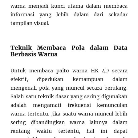
warna menjadi kunci utama dalam membaca
informasi yang lebih dalam dari sekadar
tampilan visual.
Teknik Membaca Pola dalam Data
Berbasis Warna
Untuk membaca paito warna HK 4D secara
efektif, diperlukan kemampuan dalam
mengenali pola yang muncul secara berulang.
Salah satu teknik dasar yang sering digunakan
adalah mengamati frekuensi kemunculan
warna tertentu. Jika suatu warna muncul lebih
sering dibandingkan warna lainnya dalam
rentang waktu tertentu, hal ini dapat