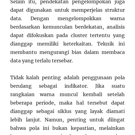
Selain itu, pendekatan pengelompokan juga
dapat digunakan untuk memperjelas struktur
data. Dengan mengelompokkan warna
berdasarkan kemunculan berdekatan, analisis
dapat difokuskan pada cluster tertentu yang
dianggap memiliki keterkaitan. Teknik ini
membantu mengurangi bias dalam membaca
data yang terlalu tersebar.
Tidak kalah penting adalah penggunaan pola
berulang sebagai indikator. Jika suatu
rangkaian warna muncul kembali setelah
beberapa periode, maka hal tersebut dapat
dianggap sebagai siklus yang layak diamati
lebih lanjut. Namun, penting untuk diingat
bahwa pola ini bukan kepastian, melainkan