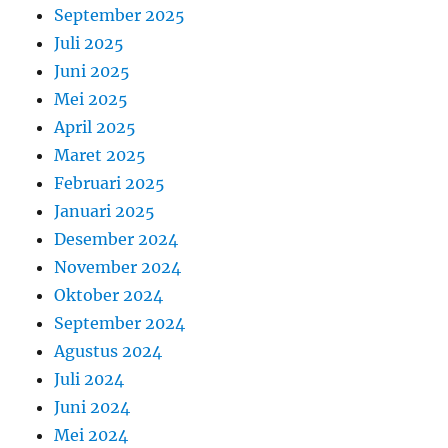
September 2025
Juli 2025
Juni 2025
Mei 2025
April 2025
Maret 2025
Februari 2025
Januari 2025
Desember 2024
November 2024
Oktober 2024
September 2024
Agustus 2024
Juli 2024
Juni 2024
Mei 2024