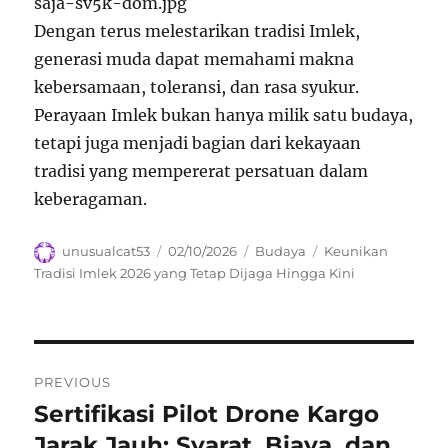
Dengan terus melestarikan tradisi Imlek,
generasi muda dapat memahami makna
kebersamaan, toleransi, dan rasa syukur.
Perayaan Imlek bukan hanya milik satu budaya,
tetapi juga menjadi bagian dari kekayaan
tradisi yang mempererat persatuan dalam
keberagaman.
Author
Posted
Categories
Tags
unusualcat53
02/10/2026
Budaya
Keunikan
on
Tradisi Imlek 2026 yang Tetap Dijaga Hingga Kini
Navigasi
PREVIOUS
pos
Sertifikasi Pilot Drone Kargo
Previous
post:
Jarak Jauh: Syarat, Biaya, dan