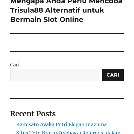
Mengapa Anda Perlu Mencoba
Next
post:
Trisula88 Alternatif untuk
Bermain Slot Online
Cari
CARI
Recent Posts
Kamisato Ayaka Putri Elegan Inazuma
Situs Toto Broto4D sebagai Referensi dalam