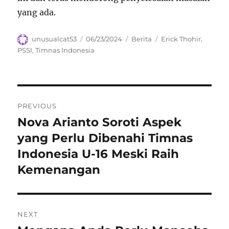
yang ada.
Author
Posted
Categories
Tags
unusualcat53
06/23/2024
Berita
Erick Thohir
,
on
PSSI
,
Timnas Indonesia
Navigasi
PREVIOUS
pos
Nova Arianto Soroti Aspek
Previous
post:
yang Perlu Dibenahi Timnas
Indonesia U-16 Meski Raih
Kemenangan
NEXT