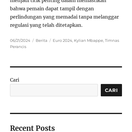
menjadi titik penting dalam memastikan
bahwa pemain dapat tampil dengan
perlindungan yang memadai tanpa melanggar
regulasi yang telah ditetapkan.
Posted
Categories
Tags
06/21/2024
Berita
Euro 2024
,
Kylian Mbappe
,
Timnas
on
Perancis
Cari
CARI
Recent Posts