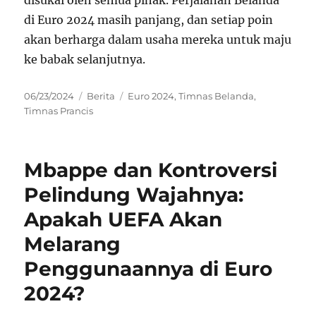
disukai oleh semua pihak. Perjalanan Belanda
di Euro 2024 masih panjang, dan setiap poin
akan berharga dalam usaha mereka untuk maju
ke babak selanjutnya.
Posted
Categories
Tags
06/23/2024
Berita
Euro 2024
,
Timnas Belanda
,
on
Timnas Prancis
Mbappe dan Kontroversi
Pelindung Wajahnya:
Apakah UEFA Akan
Melarang
Penggunaannya di Euro
2024?