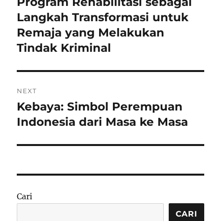
Program Rehabilitasi sebagai
Previous
post:
Langkah Transformasi untuk
Remaja yang Melakukan
Tindak Kriminal
NEXT
Kebaya: Simbol Perempuan
Next
post:
Indonesia dari Masa ke Masa
Cari
CARI