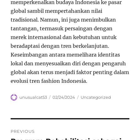
memperkenalkan budaya Indonesia ke pasar
global sambil mempertahankan nilai
tradisional. Namun, ini juga menimbulkan
tantangan, termasuk persaingan dengan
merek internasional dan kebutuhan untuk
beradaptasi dengan tren berkelanjutan.
Keseimbangan antara memelihara identitas
lokal dan menyesuaikan diri dengan pengaruh
global akan terus menjadi faktor penting dalam
evolusi tren fashion Indonesia.
Author
Posted
Categories
unusualcat53
02/24/2024
Uncategorized
on
Navigasi
PREVIOUS
pos