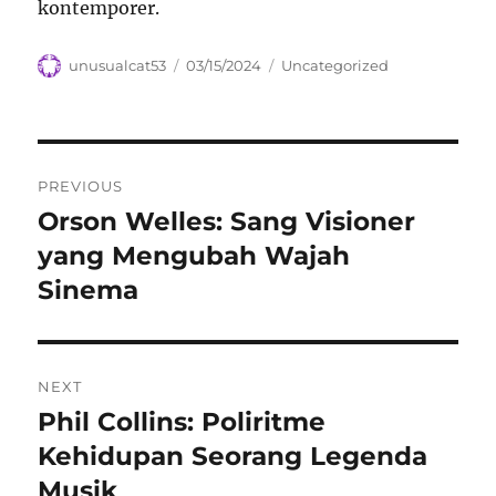
kontemporer.
Author
Posted
Categories
unusualcat53
03/15/2024
Uncategorized
on
Navigasi
PREVIOUS
pos
Orson Welles: Sang Visioner
Previous
post:
yang Mengubah Wajah
Sinema
NEXT
Phil Collins: Poliritme
Next
post:
Kehidupan Seorang Legenda
Musik