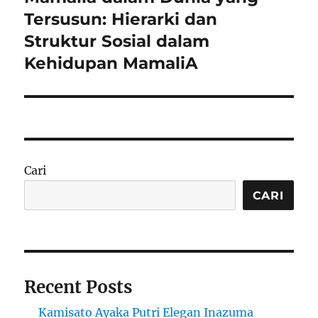
post:
Tersusun: Hierarki dan
Struktur Sosial dalam
Kehidupan MamaliA
Cari
CARI
Recent Posts
Kamisato Ayaka Putri Elegan Inazuma