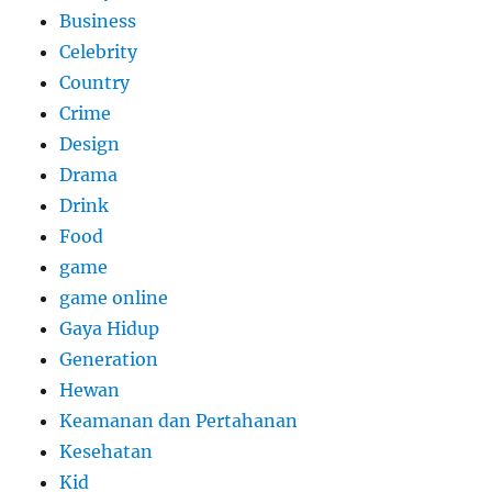
Business
Celebrity
Country
Crime
Design
Drama
Drink
Food
game
game online
Gaya Hidup
Generation
Hewan
Keamanan dan Pertahanan
Kesehatan
Kid