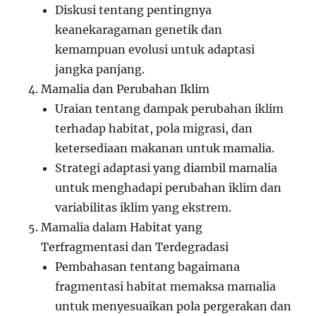
Diskusi tentang pentingnya
keanekaragaman genetik dan
kemampuan evolusi untuk adaptasi
jangka panjang.
Mamalia dan Perubahan Iklim
Uraian tentang dampak perubahan iklim
terhadap habitat, pola migrasi, dan
ketersediaan makanan untuk mamalia.
Strategi adaptasi yang diambil mamalia
untuk menghadapi perubahan iklim dan
variabilitas iklim yang ekstrem.
Mamalia dalam Habitat yang
Terfragmentasi dan Terdegradasi
Pembahasan tentang bagaimana
fragmentasi habitat memaksa mamalia
untuk menyesuaikan pola pergerakan dan