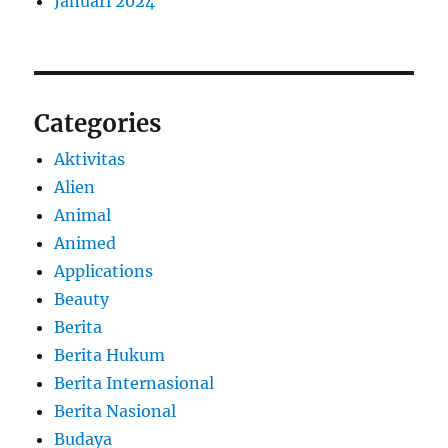
Januari 2024
Categories
Aktivitas
Alien
Animal
Animed
Applications
Beauty
Berita
Berita Hukum
Berita Internasional
Berita Nasional
Budaya