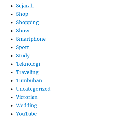
Sejarah
Shop
Shopping
Show
Smartphone
Sport
Study
Teknologi
Traveling
Tumbuhan
Uncategorized
Victorian
Wedding
YouTube