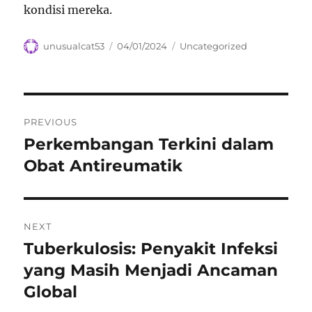
kondisi mereka.
Author
Posted
Categories
unusualcat53
04/01/2024
Uncategorized
on
Navigasi
PREVIOUS
pos
Perkembangan Terkini dalam
Previous
post:
Obat Antireumatik
NEXT
Tuberkulosis: Penyakit Infeksi
Next
post:
yang Masih Menjadi Ancaman
Global