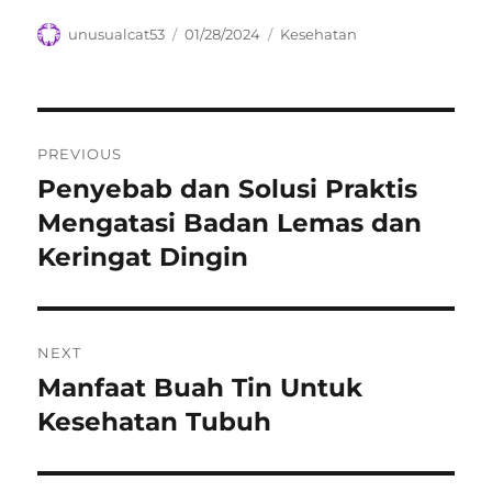
Author
Posted
Categories
unusualcat53
01/28/2024
Kesehatan
on
Navigasi
PREVIOUS
pos
Penyebab dan Solusi Praktis
Previous
post:
Mengatasi Badan Lemas dan
Keringat Dingin
NEXT
Manfaat Buah Tin Untuk
Next
post:
Kesehatan Tubuh