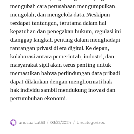
mengubah cara perusahaan mengumpulkan,
mengolah, dan mengelola data. Meskipun
terdapat tantangan, terutama dalam hal
kepatuhan dan penegakan hukum, regulasi ini
dianggap langkah penting dalam menghadapi
tantangan privasi di era digital. Ke depan,
kolaborasi antara pemerintah, industri, dan
masyarakat sipil akan terus penting untuk
memastikan bahwa perlindungan data pribadi
dapat dilakukan dengan menghormati hak-
hak individu sambil mendukung inovasi dan
pertumbuhan ekonomi.
Author
Posted
Categories
unusualcat53
03/22/2024
Uncategorized
on