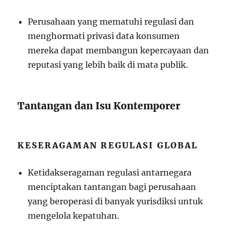
Perusahaan yang mematuhi regulasi dan
menghormati privasi data konsumen
mereka dapat membangun kepercayaan dan
reputasi yang lebih baik di mata publik.
Tantangan dan Isu Kontemporer
KESERAGAMAN REGULASI GLOBAL
Ketidakseragaman regulasi antarnegara
menciptakan tantangan bagi perusahaan
yang beroperasi di banyak yurisdiksi untuk
mengelola kepatuhan.