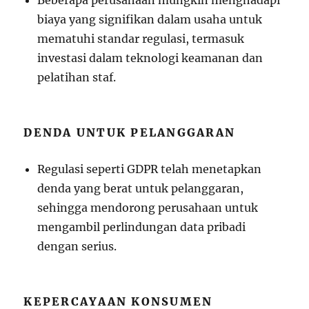
Beberapa perusahaan mungkin menghadapi
biaya yang signifikan dalam usaha untuk
mematuhi standar regulasi, termasuk
investasi dalam teknologi keamanan dan
pelatihan staf.
DENDA UNTUK PELANGGARAN
Regulasi seperti GDPR telah menetapkan
denda yang berat untuk pelanggaran,
sehingga mendorong perusahaan untuk
mengambil perlindungan data pribadi
dengan serius.
KEPERCAYAAN KONSUMEN