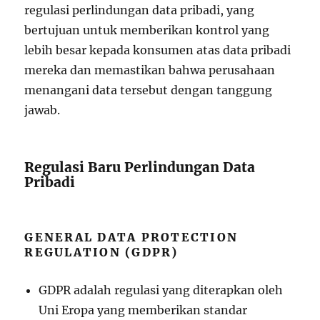
regulasi perlindungan data pribadi, yang
bertujuan untuk memberikan kontrol yang
lebih besar kepada konsumen atas data pribadi
mereka dan memastikan bahwa perusahaan
menangani data tersebut dengan tanggung
jawab.
Regulasi Baru Perlindungan Data
Pribadi
GENERAL DATA PROTECTION
REGULATION (GDPR)
GDPR adalah regulasi yang diterapkan oleh
Uni Eropa yang memberikan standar