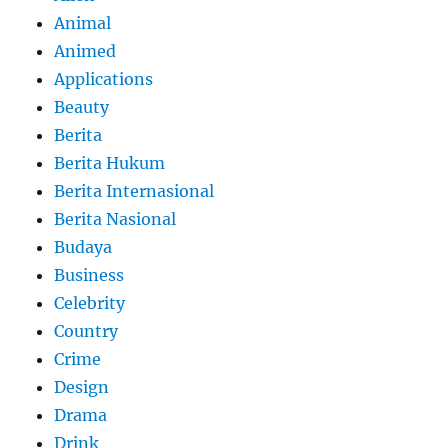
Animal
Animed
Applications
Beauty
Berita
Berita Hukum
Berita Internasional
Berita Nasional
Budaya
Business
Celebrity
Country
Crime
Design
Drama
Drink