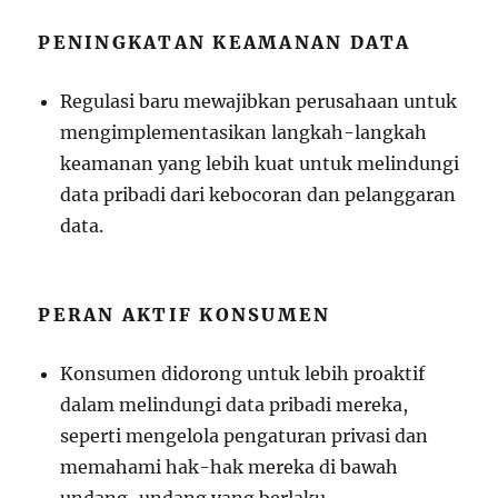
PENINGKATAN KEAMANAN DATA
Regulasi baru mewajibkan perusahaan untuk
mengimplementasikan langkah-langkah
keamanan yang lebih kuat untuk melindungi
data pribadi dari kebocoran dan pelanggaran
data.
PERAN AKTIF KONSUMEN
Konsumen didorong untuk lebih proaktif
dalam melindungi data pribadi mereka,
seperti mengelola pengaturan privasi dan
memahami hak-hak mereka di bawah