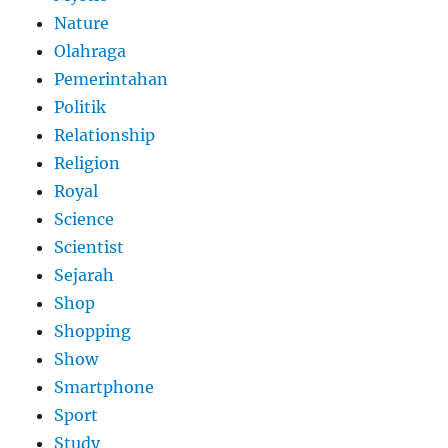
Nature
Olahraga
Pemerintahan
Politik
Relationship
Religion
Royal
Science
Scientist
Sejarah
Shop
Shopping
Show
Smartphone
Sport
Study