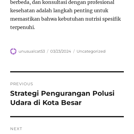
berbeda, dan konsultasi dengan profesional
kesehatan adalah langkah penting untuk
memastikan bahwa kebutuhan nutrisi spesifik
terpenuhi.
Author
Posted
Categories
unusualcat53
03/23/2024
Uncategorized
on
Navigasi
PREVIOUS
pos
Strategi Pengurangan Polusi
Previous
post:
Udara di Kota Besar
NEXT