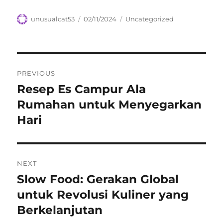
Author
Posted
Categories
unusualcat53
02/11/2024
Uncategorized
on
Navigasi
PREVIOUS
pos
Resep Es Campur Ala
Previous
post:
Rumahan untuk Menyegarkan
Hari
NEXT
Slow Food: Gerakan Global
Next
post:
untuk Revolusi Kuliner yang
Berkelanjutan