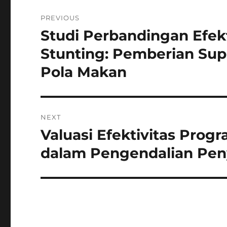
Navigasi
PREVIOUS
pos
Studi Perbandingan Efe
Previous
post:
Stunting: Pemberian Sup
Pola Makan
NEXT
Valuasi Efektivitas Pro
Next
post:
dalam Pengendalian Peny