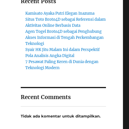
Recent Posts
Kamisato Ayaka Putri Elegan Inazuma
Situs Toto Broto4D sebagai Referensi dalam
Aktivitas Online Berbasis Data
Agen Togel Broto4D sebagai Penghubung
Akses Informasi di Tengah Perkembangan
Teknologi
Syair HK Jitu Malam Ini dalam Perspektif
Pola Analisis Angka Digital
7 Pesawat Paling Keren di Dunia dengan
Teknologi Modern
Recent Comments
Tidak ada komentar untuk ditampilkan.