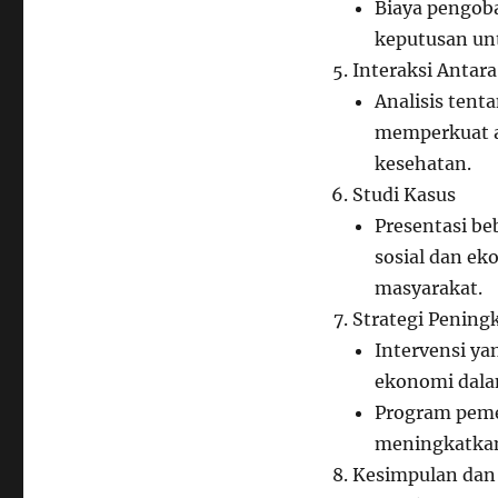
Biaya pengob
keputusan un
Interaksi Antar
Analisis tent
memperkuat a
kesehatan.
Studi Kasus
Presentasi b
sosial dan ek
masyarakat.
Strategi Pening
Intervensi ya
ekonomi dala
Program pemer
meningkatkan
Kesimpulan dan