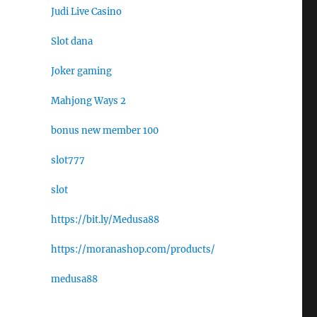
Judi Live Casino
Slot dana
Joker gaming
Mahjong Ways 2
bonus new member 100
slot777
slot
https://bit.ly/Medusa88
https://moranashop.com/products/
medusa88