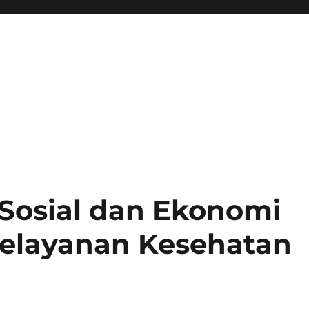
Sosial dan Ekonomi
Pelayanan Kesehatan