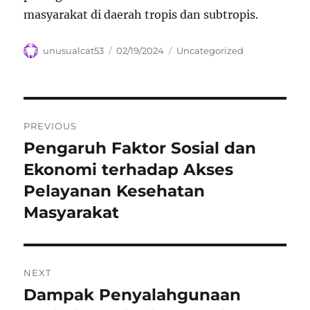
masyarakat di daerah tropis dan subtropis.
Author
Posted
Categories
unusualcat53
02/19/2024
Uncategorized
on
Navigasi
PREVIOUS
pos
Pengaruh Faktor Sosial dan
Previous
post:
Ekonomi terhadap Akses
Pelayanan Kesehatan
Masyarakat
NEXT
Dampak Penyalahgunaan
Next