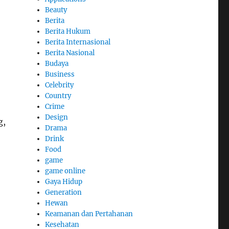
Beauty
Berita
Berita Hukum
Berita Internasional
Berita Nasional
Budaya
Business
Celebrity
Country
Crime
Design
g,
Drama
Drink
Food
game
game online
Gaya Hidup
Generation
Hewan
Keamanan dan Pertahanan
Kesehatan