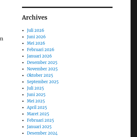
Archives
Juli 2026
Juni 2026
an
Mei 2026
Februari 2026
Januari 2026
Desember 2025
November 2025
Oktober 2025
September 2025
Juli 2025
Juni 2025
Mei 2025
April 2025
Maret 2025
Februari 2025
Januari 2025
Desember 2024