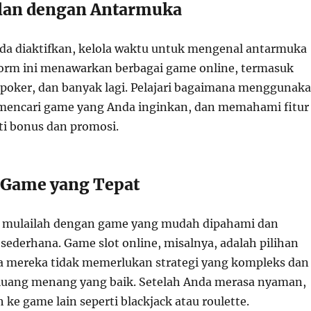
lan dengan Antarmuka
da diaktifkan, kelola waktu untuk mengenal antarmuka
orm ini menawarkan berbagai game online, termasuk
o, poker, dan banyak lagi. Pelajari bagaimana menggunak
mencari game yang Anda inginkan, dan memahami fitur
i bonus dan promosi.
 Game yang Tepat
, mulailah dengan game yang mudah dipahami dan
sederhana. Game slot online, misalnya, adalah pilihan
a mereka tidak memerlukan strategi yang kompleks dan
uang menang yang baik. Setelah Anda merasa nyaman,
h ke game lain seperti blackjack atau roulette.