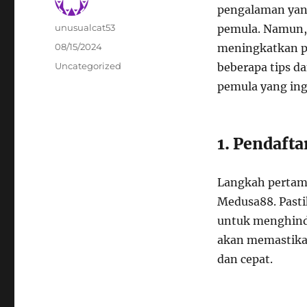
pengalaman yan
Author
unusualcat53
pemula. Namun,
Posted
08/15/2024
meningkatkan p
on
Categories
Uncategorized
beberapa tips da
pemula yang ing
1. Pendafta
Langkah pertama
Medusa88. Pasti
untuk menghinda
akan memastika
dan cepat.