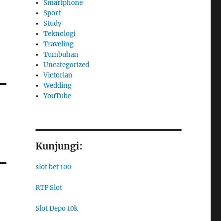
Smartphone
Sport
Study
Teknologi
Traveling
Tumbuhan
Uncategorized
Victorian
Wedding
YouTube
Kunjungi:
slot bet 100
RTP Slot
Slot Depo 10k