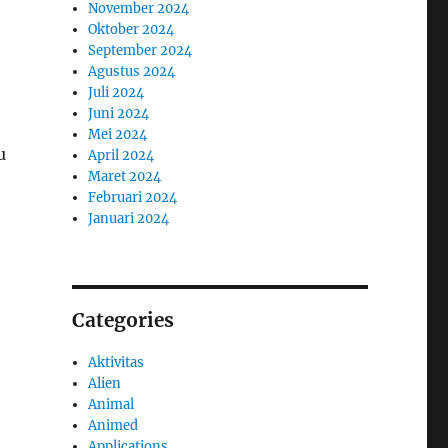
November 2024
Oktober 2024
September 2024
Agustus 2024
Juli 2024
Juni 2024
Mei 2024
u
April 2024
Maret 2024
Februari 2024
Januari 2024
Categories
Aktivitas
Alien
Animal
Animed
Applications