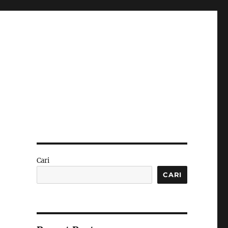
Cari
CARI