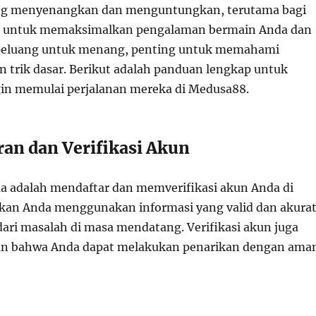
g menyenangkan dan menguntungkan, terutama bagi
 untuk memaksimalkan pengalaman bermain Anda dan
eluang untuk menang, penting untuk memahami
n trik dasar. Berikut adalah panduan lengkap untuk
in memulai perjalanan mereka di Medusa88.
ran dan Verifikasi Akun
 adalah mendaftar dan memverifikasi akun Anda di
kan Anda menggunakan informasi yang valid dan akura
ri masalah di masa mendatang. Verifikasi akun juga
n bahwa Anda dapat melakukan penarikan dengan ama