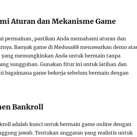
mi Aturan dan Mekanisme Game
i permainan, pastikan Anda memahami aturan dan
rnya. Banyak game di Medusa88 menawarkan demo ata
 yang memungkinkan Anda untuk bermain tanpa
g sungguhan. Gunakan fitur ini untuk latihan dan
 bagaimana game bekerja sebelum bermain dengan
en Bankroll
roll adalah kunci untuk bermain game online dengan
ggung jawab. Tentukan anggaran yang realistis untuk