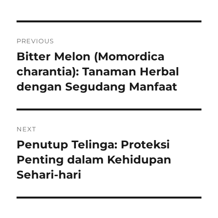
Navigasi
PREVIOUS
pos
Bitter Melon (Momordica
Previous
post:
charantia): Tanaman Herbal
dengan Segudang Manfaat
NEXT
Penutup Telinga: Proteksi
Next
post:
Penting dalam Kehidupan
Sehari-hari