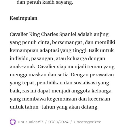
dan penuh kasih sayang.
Kesimpulan
Cavalier King Charles Spaniel adalah anjing
yang penuh cinta, bersemangat, dan memiliki
kemampuan adaptasi yang tinggi. Baik untuk
individu, pasangan, atau keluarga dengan
anak-anak, Cavalier siap menjadi teman yang
menggemaskan dan setia. Dengan perawatan
yang tepat, pendidikan dan sosialisasi yang
baik, ras ini dapat menjadi anggota keluarga
yang membawa kegembiraan dan keceriaan
untuk tahun-tahun yang akan datang.
Author
Posted
Categories
unusualcat53
03/10/2024
Uncategorized
on