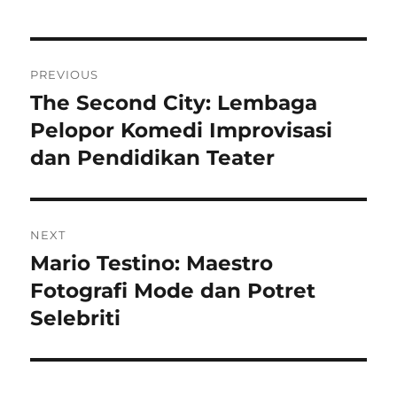
Navigasi
PREVIOUS
pos
The Second City: Lembaga
Previous
post:
Pelopor Komedi Improvisasi
dan Pendidikan Teater
NEXT
Mario Testino: Maestro
Next
post:
Fotografi Mode dan Potret
Selebriti