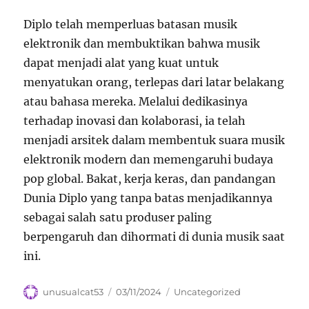
Diplo telah memperluas batasan musik
elektronik dan membuktikan bahwa musik
dapat menjadi alat yang kuat untuk
menyatukan orang, terlepas dari latar belakang
atau bahasa mereka. Melalui dedikasinya
terhadap inovasi dan kolaborasi, ia telah
menjadi arsitek dalam membentuk suara musik
elektronik modern dan memengaruhi budaya
pop global. Bakat, kerja keras, dan pandangan
Dunia Diplo yang tanpa batas menjadikannya
sebagai salah satu produser paling
berpengaruh dan dihormati di dunia musik saat
ini.
Author
Posted
Categories
unusualcat53
03/11/2024
Uncategorized
on