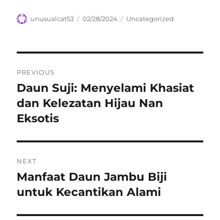
Author
Posted
Categories
unusualcat53
02/28/2024
Uncategorized
on
Navigasi
PREVIOUS
pos
Daun Suji: Menyelami Khasiat
Previous
post:
dan Kelezatan Hijau Nan
Eksotis
NEXT
Manfaat Daun Jambu Biji
Next
post:
untuk Kecantikan Alami