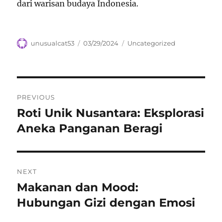
dari warisan budaya Indonesia.
Author
Posted
Categories
unusualcat53
03/29/2024
Uncategorized
on
Navigasi
PREVIOUS
pos
Roti Unik Nusantara: Eksplorasi
Previous
post:
Aneka Panganan Beragi
NEXT
Makanan dan Mood:
Next
post:
Hubungan Gizi dengan Emosi