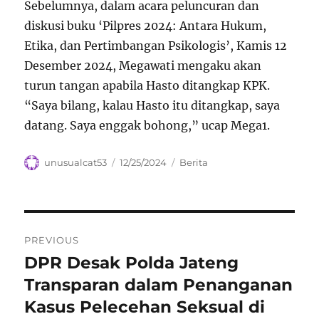
Sebelumnya, dalam acara peluncuran dan
diskusi buku ‘Pilpres 2024: Antara Hukum,
Etika, dan Pertimbangan Psikologis’, Kamis 12
Desember 2024, Megawati mengaku akan
turun tangan apabila Hasto ditangkap KPK.
“Saya bilang, kalau Hasto itu ditangkap, saya
datang. Saya enggak bohong,” ucap Mega
1
.
Author
Posted
Categories
unusualcat53
12/25/2024
Berita
on
Navigasi
PREVIOUS
pos
DPR Desak Polda Jateng
Previous
post:
Transparan dalam Penanganan
Kasus Pelecehan Seksual di