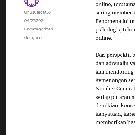
online, terutama
Author
unusualcat53
sering memberi
Posted
04/27/2024
Fenomena ini m
on
Categories
Uncategorized
psikologis, tekn
Tags
slot gacor
online.
Dari perspektif
dan adrenalin y
kali mendorong 
kemenangan seb
Number Generat
setiap putaran m
demikian, konsep
kenyataan, kare
memberikan hasi