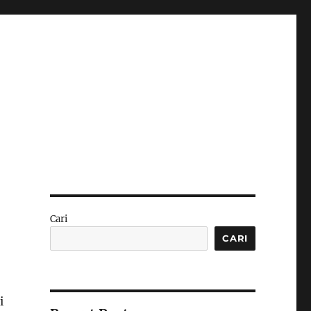
Cari
CARI
i