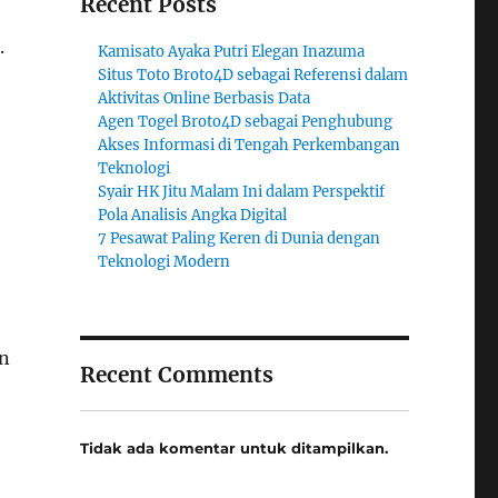
Recent Posts
.
Kamisato Ayaka Putri Elegan Inazuma
Situs Toto Broto4D sebagai Referensi dalam
Aktivitas Online Berbasis Data
Agen Togel Broto4D sebagai Penghubung
Akses Informasi di Tengah Perkembangan
Teknologi
Syair HK Jitu Malam Ini dalam Perspektif
Pola Analisis Angka Digital
7 Pesawat Paling Keren di Dunia dengan
Teknologi Modern
an
Recent Comments
Tidak ada komentar untuk ditampilkan.