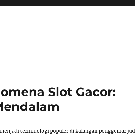
mena Slot Gacor:
 Mendalam
menjadi terminologi populer di kalangan penggemar jud