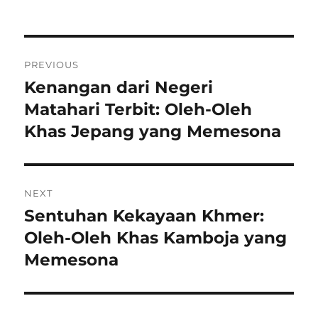
on
Navigasi
PREVIOUS
pos
Kenangan dari Negeri
Previous
post:
Matahari Terbit: Oleh-Oleh
Khas Jepang yang Memesona
NEXT
Sentuhan Kekayaan Khmer:
Next
post:
Oleh-Oleh Khas Kamboja yang
Memesona