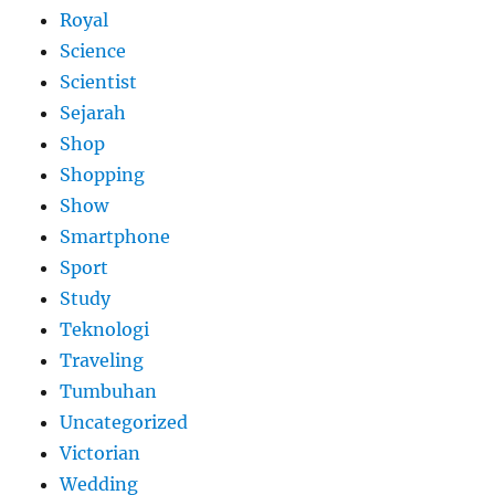
Royal
Science
Scientist
Sejarah
Shop
Shopping
Show
Smartphone
Sport
Study
Teknologi
Traveling
Tumbuhan
Uncategorized
Victorian
Wedding