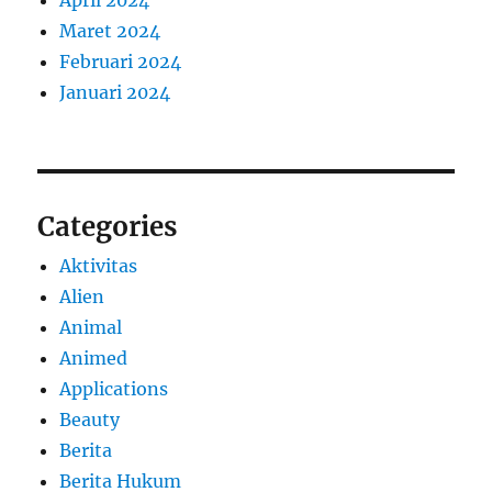
April 2024
Maret 2024
Februari 2024
Januari 2024
Categories
Aktivitas
Alien
Animal
Animed
Applications
Beauty
Berita
Berita Hukum