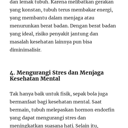
dan lemak tubuh. Karena melibatkan gerakan
yang konstan, tubuh terus membakar energi,
yang membantu dalam menjaga atau
menurunkan berat badan. Dengan berat badan
yang ideal, risiko penyakit jantung dan
masalah kesehatan lainnya pun bisa
diminimalisir.
4. Mengurangi Stres dan Menjaga
Kesehatan Mental
Tak hanya baik untuk fisik, sepak bola juga
bermanfaat bagi kesehatan mental. Saat
bermain, tubuh melepaskan hormon endorfin
yang dapat mengurangi stres dan
meningkatkan suasana hati. Selain itu,