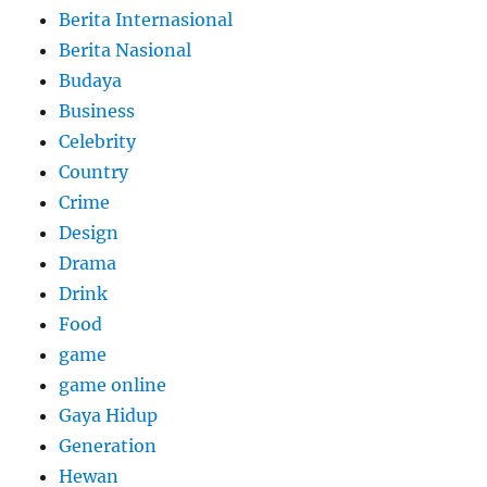
Berita Internasional
Berita Nasional
Budaya
Business
Celebrity
Country
Crime
Design
Drama
Drink
Food
game
game online
Gaya Hidup
Generation
Hewan