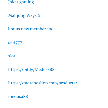
Joker gaming
Mahjong Ways 2
bonus new member 100
slot777
slot
https://bit.ly/Medusa88
https://moranashop.com/products/
medusa88