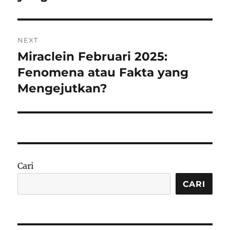
NEXT
Miraclein Februari 2025:
Next
post:
Fenomena atau Fakta yang
Mengejutkan?
Cari
CARI