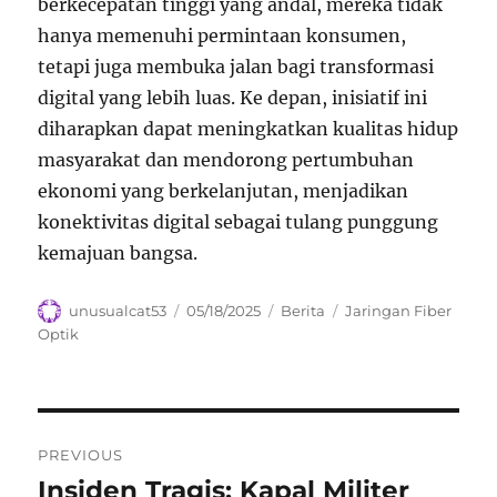
berkecepatan tinggi yang andal, mereka tidak
hanya memenuhi permintaan konsumen,
tetapi juga membuka jalan bagi transformasi
digital yang lebih luas. Ke depan, inisiatif ini
diharapkan dapat meningkatkan kualitas hidup
masyarakat dan mendorong pertumbuhan
ekonomi yang berkelanjutan, menjadikan
konektivitas digital sebagai tulang punggung
kemajuan bangsa.
Author
Posted
Categories
Tags
unusualcat53
05/18/2025
Berita
Jaringan Fiber
on
Optik
Navigasi
PREVIOUS
pos
Insiden Tragis: Kapal Militer
Previous