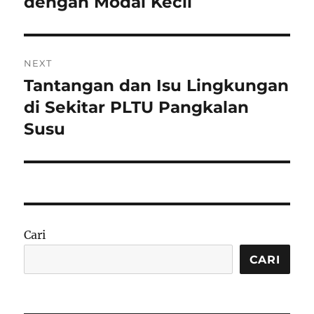
dengan Modal Kecil
NEXT
Tantangan dan Isu Lingkungan
Next
post:
di Sekitar PLTU Pangkalan
Susu
Cari
CARI