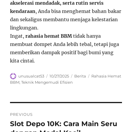
akselerasi mendadak, serta rutin servis
kendaraan
, Anda bisa menghemat bahan bakar
dan sekaligus membantu menjaga kelestarian
lingkungan.
Ingat,
rahasia hemat BBM
tidak hanya
membuat dompet Anda lebih tebal, tetapi juga
memberikan dampak positif bagi bumi yang
kita cintai.
Author
Posted
Categories
Tags
unusualcat53
10/27/2025
Berita
Rahasia Hemat
on
BBM
,
Teknik Mengemudi Efisien
Navigasi
PREVIOUS
pos
Slot Depo 10K: Cara Main Seru
Previous
post: