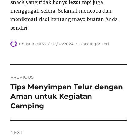
snack yang tidak hanya lezat tapi juga
menggugah selera. Selamat mencoba dan
menikmati risol kentang mayo buatan Anda
sendiri!
Author
Posted
Categories
unusualcat53
02/08/2024
Uncategorized
on
Navigasi
PREVIOUS
pos
Tips Menyimpan Telur dengan
Previous
post:
Aman untuk Kegiatan
Camping
NEXT