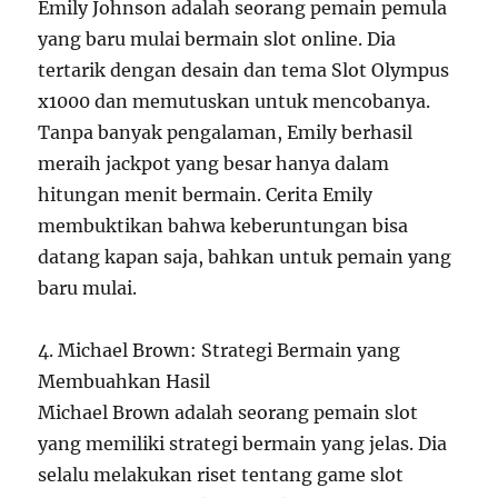
Emily Johnson adalah seorang pemain pemula
yang baru mulai bermain slot online. Dia
tertarik dengan desain dan tema Slot Olympus
x1000 dan memutuskan untuk mencobanya.
Tanpa banyak pengalaman, Emily berhasil
meraih jackpot yang besar hanya dalam
hitungan menit bermain. Cerita Emily
membuktikan bahwa keberuntungan bisa
datang kapan saja, bahkan untuk pemain yang
baru mulai.
4. Michael Brown: Strategi Bermain yang
Membuahkan Hasil
Michael Brown adalah seorang pemain slot
yang memiliki strategi bermain yang jelas. Dia
selalu melakukan riset tentang game slot