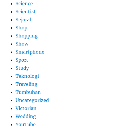
Science
Scientist
Sejarah
Shop
Shopping
Show
Smartphone
Sport
Study
Teknologi
Traveling
Tumbuhan
Uncategorized
Victorian
Wedding
YouTube