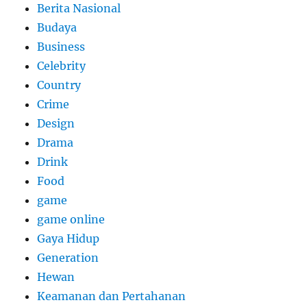
Berita Nasional
Budaya
Business
Celebrity
Country
Crime
Design
Drama
Drink
Food
game
game online
Gaya Hidup
Generation
Hewan
Keamanan dan Pertahanan