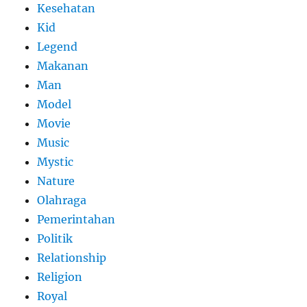
Kesehatan
Kid
Legend
Makanan
Man
Model
Movie
Music
Mystic
Nature
Olahraga
Pemerintahan
Politik
Relationship
Religion
Royal