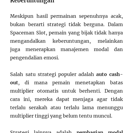
Keberuntungan
Meskipun hasil permainan sepenuhnya acak,
bukan berarti strategi tidak berguna. Dalam
Spaceman Slot, pemain yang bijak tidak hanya
mengandalkan keberuntungan, melainkan
juga menerapkan manajemen modal dan
pengendalian emosi.
Salah satu strategi populer adalah
auto cash-
out
, di mana pemain menetapkan batas
multiplier otomatis untuk berhenti. Dengan
cara ini, mereka dapat menjaga agar tidak
terlalu serakah atau terlalu lama menunggu
multiplier tinggi yang belum tentu muncul.
Strategi lainnya adalah
pembagian modal