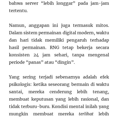
bahwa server “lebih longgar” pada jam-jam
tertentu.
Namun, anggapan ini juga termasuk mitos.
Dalam sistem permainan digital modern, waktu
dan hari tidak memiliki pengaruh terhadap
hasil permainan. RNG tetap bekerja secara
konsisten 24 jam sehari, tanpa mengenal
periode “panas” atau “dingin”.
Yang sering terjadi sebenarnya adalah efek
psikologis: ketika seseorang bermain di waktu
santai, mereka cenderung lebih tenang,
membuat keputusan yang lebih rasional, dan
tidak terburu-buru. Kondisi mental inilah yang
mungkin membuat mereka
terlihat
lebih