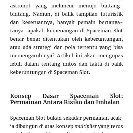
astronot yang meluncur menuju bintang-
bintang. Namun, di balik tampilan futuristik
dan keseruannya, banyak pemain bertanya-
tanya: apakah kemenangan di Spaceman Slot
benar-benar ditentukan oleh keberuntungan,
atau ada strategi dan pola tertentu yang bisa
memengaruhinya? Artikel ini akan mengupas
lebih dalam tentang mitos dan fakta di balik
keberuntungan di Spaceman Slot.
Konsep Dasar Spaceman Slot:
Permainan Antara Risiko dan Imbalan
Spaceman Slot bukan sekadar permainan acak;
ia dibangun di atas konsep
multiplier
yang terus