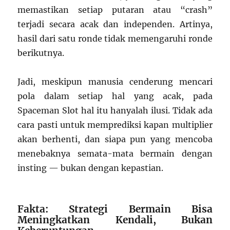
memastikan setiap putaran atau “crash”
terjadi secara acak dan independen. Artinya,
hasil dari satu ronde tidak memengaruhi ronde
berikutnya.
Jadi, meskipun manusia cenderung mencari
pola dalam setiap hal yang acak, pada
Spaceman Slot hal itu hanyalah ilusi. Tidak ada
cara pasti untuk memprediksi kapan multiplier
akan berhenti, dan siapa pun yang mencoba
menebaknya semata-mata bermain dengan
insting — bukan dengan kepastian.
Fakta: Strategi Bermain Bisa
Meningkatkan Kendali, Bukan