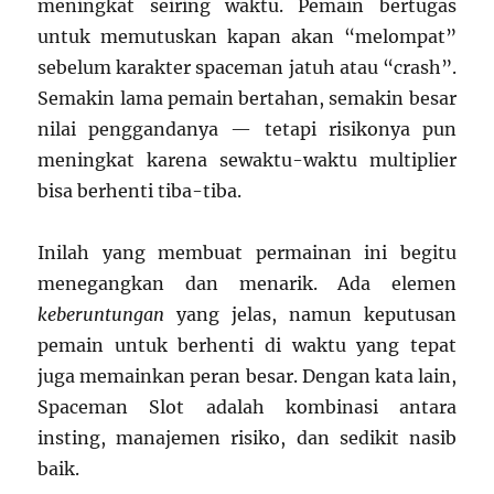
meningkat seiring waktu. Pemain bertugas
untuk memutuskan kapan akan “melompat”
sebelum karakter spaceman jatuh atau “crash”.
Semakin lama pemain bertahan, semakin besar
nilai penggandanya — tetapi risikonya pun
meningkat karena sewaktu-waktu multiplier
bisa berhenti tiba-tiba.
Inilah yang membuat permainan ini begitu
menegangkan dan menarik. Ada elemen
keberuntungan
yang jelas, namun keputusan
pemain untuk berhenti di waktu yang tepat
juga memainkan peran besar. Dengan kata lain,
Spaceman Slot adalah kombinasi antara
insting, manajemen risiko, dan sedikit nasib
baik.