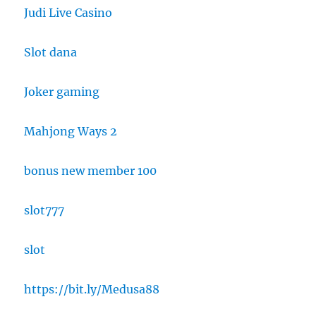
Judi Live Casino
Slot dana
Joker gaming
Mahjong Ways 2
bonus new member 100
slot777
slot
https://bit.ly/Medusa88