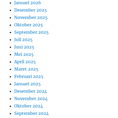
Januari 2026
Desember 2025
November 2025
Oktober 2025
September 2025
Juli 2025
Juni 2025
Mei 2025
April 2025
Maret 2025
Februari 2025
Januari 2025
Desember 2024
November 2024
Oktober 2024
September 2024