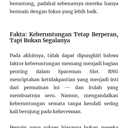
beruntung, padahal sebenarnya mereka hanya
bermain dengan fokus yang lebih baik.
Fakta: Keberuntungan Tetap Berperan,
Tapi Bukan Segalanya
Pada akhirnya, tidak dapat dipungkiri bahwa
faktor keberuntungan memang menjadi bagian
penting dalam Spaceman Slot. RNG
menciptakan ketidakpastian yang menjadi inti
dari permainan ini — dan itulah yang
membuatnya seru. Namun, mengandalkan
keberuntungan semata tanpa kendali sering
kali berujung pada kekecewaan.
Pemain yang sukses biasanya bukan mereka