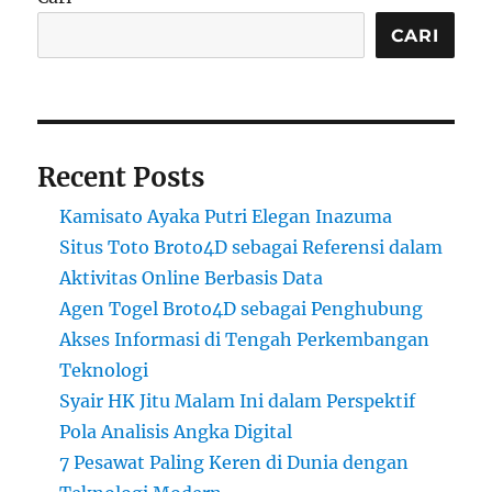
CARI
Recent Posts
Kamisato Ayaka Putri Elegan Inazuma
Situs Toto Broto4D sebagai Referensi dalam
Aktivitas Online Berbasis Data
Agen Togel Broto4D sebagai Penghubung
Akses Informasi di Tengah Perkembangan
Teknologi
Syair HK Jitu Malam Ini dalam Perspektif
Pola Analisis Angka Digital
7 Pesawat Paling Keren di Dunia dengan