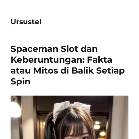
Ursustel
Spaceman Slot dan
Keberuntungan: Fakta
atau Mitos di Balik Setiap
Spin