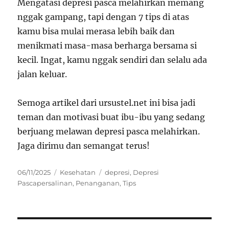
Mengatasi depresi pasca melahirkan memang
nggak gampang, tapi dengan 7 tips di atas
kamu bisa mulai merasa lebih baik dan
menikmati masa-masa berharga bersama si
kecil. Ingat, kamu nggak sendiri dan selalu ada
jalan keluar.
Semoga artikel dari ursustel.net ini bisa jadi
teman dan motivasi buat ibu-ibu yang sedang
berjuang melawan depresi pasca melahirkan.
Jaga dirimu dan semangat terus!
Posted
Categories
Tags
06/11/2025
Kesehatan
depresi
,
Depresi
on
Pascapersalinan
,
Penanganan
,
Tips