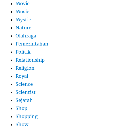
Movie
Music
Mystic
Nature
Olahraga
Pemerintahan
Politik
Relationship
Religion
Royal
Science
Scientist
Sejarah
Shop
Shopping
Show