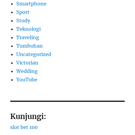
Smartphone
Sport
Study
Teknologi
Traveling
Tumbuhan
Uncategorized
Victorian
Wedding
YouTube
Kunjungi:
slot bet 100