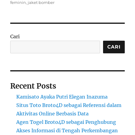
on
feminin
,
jaket bomber
Cari
CARI
Recent Posts
Kamisato Ayaka Putri Elegan Inazuma
Situs Toto Broto4D sebagai Referensi dalam
Aktivitas Online Berbasis Data
Agen Togel Broto4D sebagai Penghubung
Akses Informasi di Tengah Perkembangan