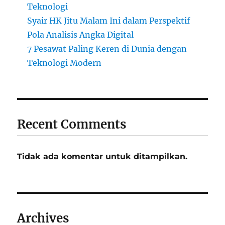
Teknologi
Syair HK Jitu Malam Ini dalam Perspektif
Pola Analisis Angka Digital
7 Pesawat Paling Keren di Dunia dengan
Teknologi Modern
Recent Comments
Tidak ada komentar untuk ditampilkan.
Archives