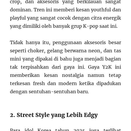
crop, dan aksesoris yang berkilauan sangat
dominan. Tren ini memberi kesan youthful dan
playful yang sangat cocok dengan citra energik
yang dimiliki oleh banyak grup K-pop saat ini.
Tidak hanya itu, penggunaan aksesoris besar
seperti choker, gelang berwarna neon, dan tas
mini yang dipakai di bahu juga menjadi bagian
tak terpisahkan dari gaya ini. Gaya Y2K ini
memberikan kesan nostalgia namun tetap
terkesan fresh dan modern ketika dipadukan
dengan sentuhan-sentuhan baru.
2. Street Style yang Lebih Edgy
Para idol Korea tahun 2025 juga terlihat