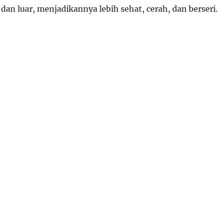
dan luar, menjadikannya lebih sehat, cerah, dan berseri.