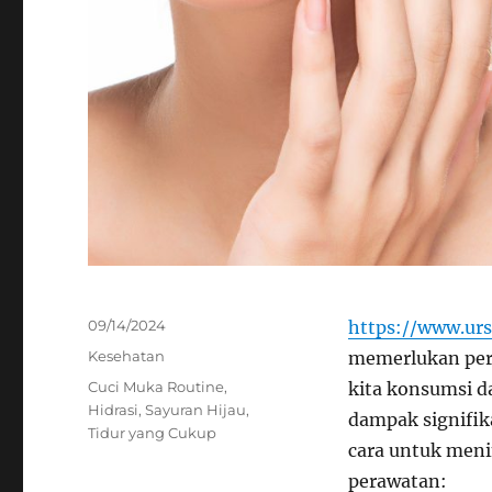
Posted
09/14/2024
https://www.urs
on
Categories
Kesehatan
memerlukan pera
Tags
Cuci Muka Routine
,
kita konsumsi d
Hidrasi
,
Sayuran Hijau
,
dampak signifika
Tidur yang Cukup
cara untuk meni
perawatan: