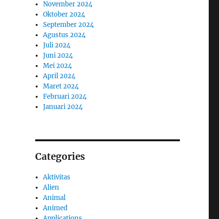
November 2024
Oktober 2024
September 2024
Agustus 2024
Juli 2024
Juni 2024
Mei 2024
April 2024
Maret 2024
Februari 2024
Januari 2024
Categories
Aktivitas
Alien
Animal
Animed
Applications