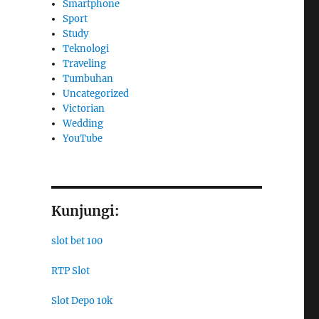
Smartphone
Sport
Study
Teknologi
Traveling
Tumbuhan
Uncategorized
Victorian
Wedding
YouTube
Kunjungi:
slot bet 100
RTP Slot
Slot Depo 10k