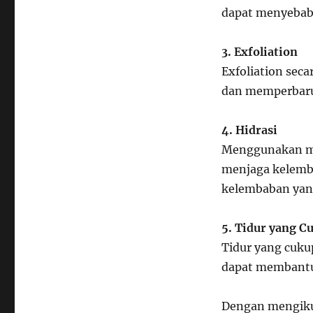
dapat menyebabk
3. Exfoliation
Exfoliation sec
dan memperbarui
4. Hidrasi
Menggunakan mo
menjaga kelemba
kelembaban yang
5. Tidur yang C
Tidur yang cuku
dapat membantu 
Dengan mengikut