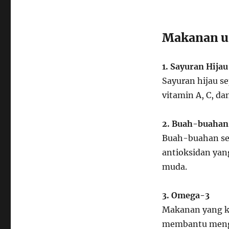
Makanan un
1. Sayuran Hijau
Sayuran hijau s
vitamin A, C, da
2. Buah-buahan
Buah-buahan sep
antioksidan yan
muda.
3. Omega-3
Makanan yang ka
membantu mengur