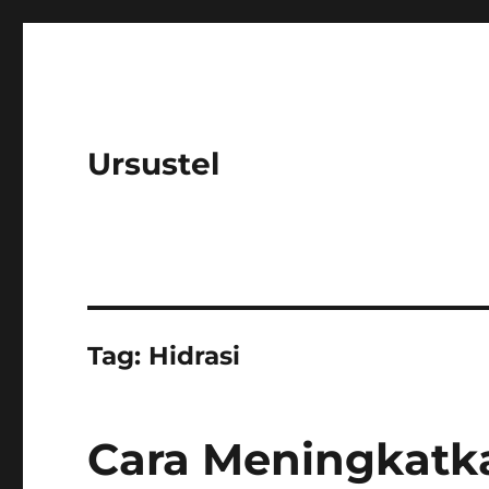
Ursustel
Tag:
Hidrasi
Cara Meningkatka