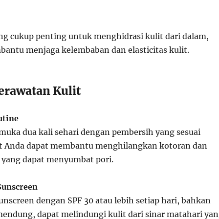
ng cukup penting untuk menghidrasi kulit dari dalam,
antu menjaga kelembaban dan elasticitas kulit.
erawatan Kulit
utine
muka dua kali sehari dengan pembersih yang sesuai
lit Anda dapat membantu menghilangkan kotoran dan
 yang dapat menyumbat pori.
Sunscreen
screen dengan SPF 30 atau lebih setiap hari, bahkan
mendung, dapat melindungi kulit dari sinar matahari ya