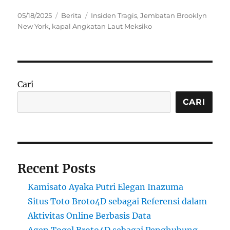
Posted
Categories
Tags
05/18/2025
Berita
Insiden Tragis
,
Jembatan Brooklyn
on
New York
,
kapal Angkatan Laut Meksiko
Cari
CARI
Recent Posts
Kamisato Ayaka Putri Elegan Inazuma
Situs Toto Broto4D sebagai Referensi dalam
Aktivitas Online Berbasis Data
Agen Togel Broto4D sebagai Penghubung