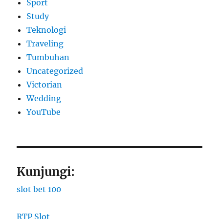
Sport
Study
Teknologi
Traveling
Tumbuhan
Uncategorized
Victorian
Wedding
YouTube
Kunjungi:
slot bet 100
RTP Slot