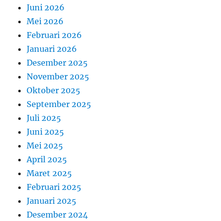
Juni 2026
Mei 2026
Februari 2026
Januari 2026
Desember 2025
November 2025
Oktober 2025
September 2025
Juli 2025
Juni 2025
Mei 2025
April 2025
Maret 2025
Februari 2025
Januari 2025
Desember 2024