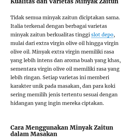
Kualitas dan Varietas Minyak Zaitun
Tidak semua minyak zaitun diciptakan sama.
Italia terkenal dengan berbagai varietas
minyak zaitun berkualitas tinggi
slot depo
,
mulai dari extra virgin olive oil hingga virgin
olive oil. Minyak extra virgin memiliki rasa
yang lebih intens dan aroma buah yang khas,
sementara virgin olive oil memiliki rasa yang
lebih ringan. Setiap varietas ini memberi
karakter unik pada masakan, dan para koki
sering memilih jenis tertentu sesuai dengan
hidangan yang ingin mereka ciptakan.
Cara Menggunakan Minyak Zaitun
dalam Masakan