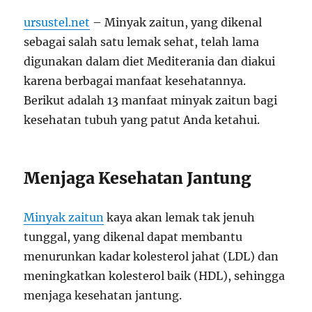
ursustel.net
– Minyak zaitun, yang dikenal
sebagai salah satu lemak sehat, telah lama
digunakan dalam diet Mediterania dan diakui
karena berbagai manfaat kesehatannya.
Berikut adalah 13 manfaat minyak zaitun bagi
kesehatan tubuh yang patut Anda ketahui.
Menjaga Kesehatan Jantung
Minyak zaitun
kaya akan lemak tak jenuh
tunggal, yang dikenal dapat membantu
menurunkan kadar kolesterol jahat (LDL) dan
meningkatkan kolesterol baik (HDL), sehingga
menjaga kesehatan jantung.