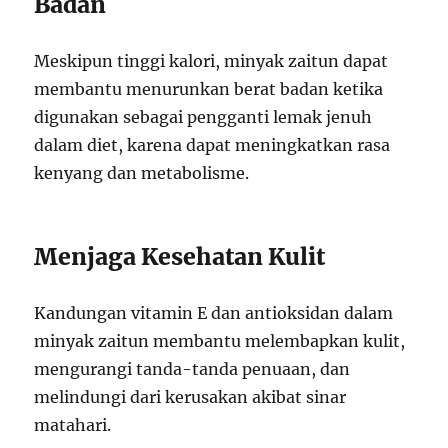
Badan
Meskipun tinggi kalori, minyak zaitun dapat
membantu menurunkan berat badan ketika
digunakan sebagai pengganti lemak jenuh
dalam diet, karena dapat meningkatkan rasa
kenyang dan metabolisme.
Menjaga Kesehatan Kulit
Kandungan vitamin E dan antioksidan dalam
minyak zaitun membantu melembapkan kulit,
mengurangi tanda-tanda penuaan, dan
melindungi dari kerusakan akibat sinar
matahari.