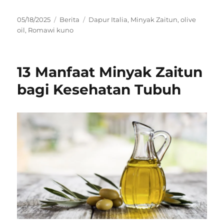
Posted
Categories
Tags
05/18/2025
Berita
Dapur Italia
,
Minyak Zaitun
,
olive
on
oil
,
Romawi kuno
13 Manfaat Minyak Zaitun
bagi Kesehatan Tubuh