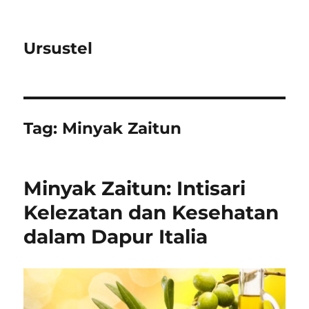
Ursustel
Tag:
Minyak Zaitun
Minyak Zaitun: Intisari
Kelezatan dan Kesehatan
dalam Dapur Italia