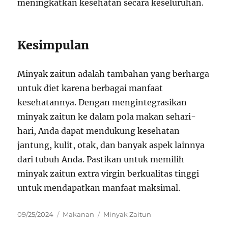
meningkatkan kesehatan secara keseluruhan.
Kesimpulan
Minyak zaitun adalah tambahan yang berharga
untuk diet karena berbagai manfaat
kesehatannya. Dengan mengintegrasikan
minyak zaitun ke dalam pola makan sehari-
hari, Anda dapat mendukung kesehatan
jantung, kulit, otak, dan banyak aspek lainnya
dari tubuh Anda. Pastikan untuk memilih
minyak zaitun extra virgin berkualitas tinggi
untuk mendapatkan manfaat maksimal.
Posted
Categories
Tags
09/25/2024
Makanan
Minyak Zaitun
on