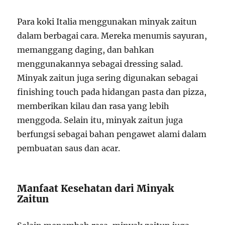
Para koki Italia menggunakan minyak zaitun
dalam berbagai cara. Mereka menumis sayuran,
memanggang daging, dan bahkan
menggunakannya sebagai dressing salad.
Minyak zaitun juga sering digunakan sebagai
finishing touch pada hidangan pasta dan pizza,
memberikan kilau dan rasa yang lebih
menggoda. Selain itu, minyak zaitun juga
berfungsi sebagai bahan pengawet alami dalam
pembuatan saus dan acar.
Manfaat Kesehatan dari Minyak
Zaitun