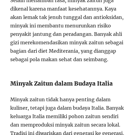
Selain menambah rasa, minyak zaitun juga
dikenal karena manfaat kesehatannya. Kaya
akan lemak tak jenuh tunggal dan antioksidan,
minyak ini membantu menurunkan risiko
penyakit jantung dan peradangan. Banyak ahli
gizi merekomendasikan minyak zaitun sebagai
bagian dari diet Mediterania, yang dianggap
sebagai pola makan sehat dan seimbang.
Minyak Zaitun dalam Budaya Italia
Minyak zaitun tidak hanya penting dalam
kuliner, tetapi juga dalam budaya Italia. Banyak
keluarga Italia memiliki pohon zaitun sendiri
dan memproduksi minyak zaitun secara lokal.
Tradisi ini diwariskan dari generasi ke generasi,