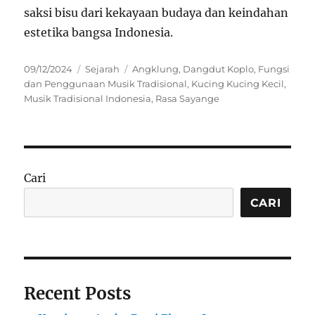
saksi bisu dari kekayaan budaya dan keindahan
estetika bangsa Indonesia.
Posted
Categories
Tags
09/12/2024
Sejarah
Angklung
,
Dangdut Koplo
,
Fungsi
on
dan Penggunaan Musik Tradisional
,
Kucing Kucing Kecil
,
Musik Tradisional Indonesia
,
Rasa Sayange
Cari
CARI
Recent Posts